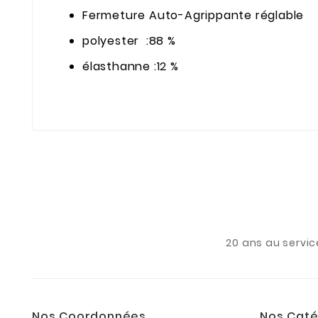
Fermeture Auto-Agrippante réglable
polyester :88 %
élasthanne :12 %
20 ans au servic
Nos Coordonnées
Nos Caté