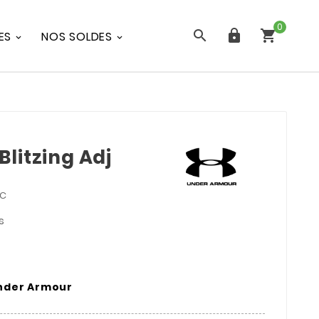
0



ES
NOS SOLDES
litzing Adj
TC
s
Under Armour