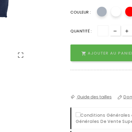
COULEUR :
QUANTITÉ :
AJOUTER AU PANIE


Guide des tailles
Don
Générales De Vente Super