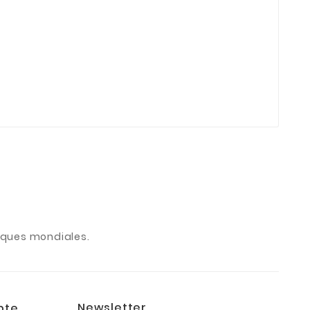
arques mondiales.
Newsletter
pte