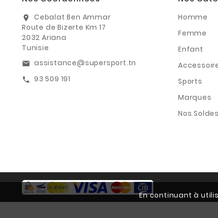
Cebalat Ben Ammar
Homme
location_on
Route de Bizerte Km 17
Femme
2032 Ariana
Tunisie
Enfant
assistance@supersport.tn
email
Accessoir
93 509 191
call
Sports
Marques
Nos Solde
En continuant à util