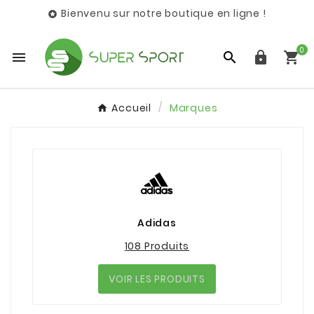
Bienvenu sur notre boutique en ligne !

0




Accueil
Marques
Adidas
108 Produits
VOIR LES PRODUITS