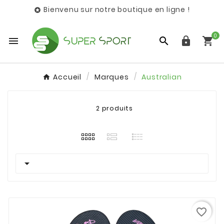
Bienvenu sur notre boutique en ligne !

0




Accueil
Marques
Australian
2 produits

favorite_border