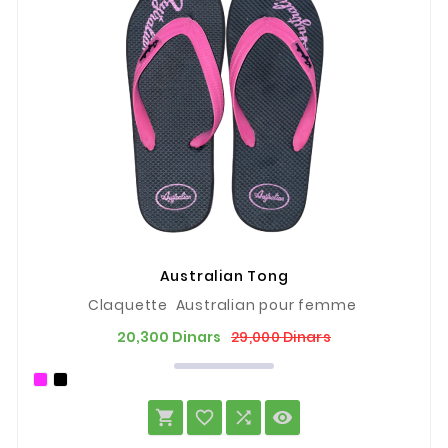
Australian Tong
Claquette Australian pour femme
Prix
Prix
29,000 Dinars
20,300 Dinars
de
base



