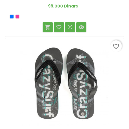
Prix
99,000 Dinars




favorite_border