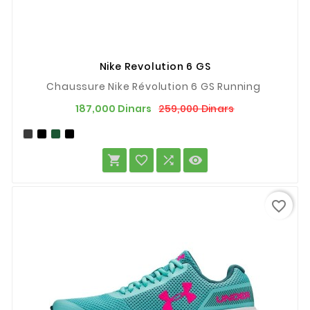
Nike Revolution 6 GS
Chaussure Nike Révolution 6 GS Running
Prix
Prix
259,000 Dinars
187,000 Dinars
de
base




favorite_border