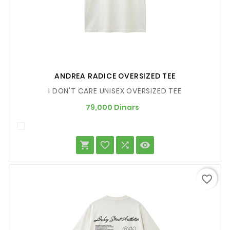
ANDREA RADICE OVERSIZED TEE
I DON'T CARE UNISEX OVERSIZED TEE
Prix
79,000 Dinars




favorite_border