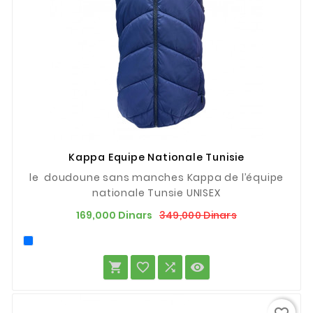
Kappa Equipe Nationale Tunisie
le doudoune sans manches Kappa de l’équipe
nationale Tunsie UNISEX
Prix
Prix
349,000 Dinars
169,000 Dinars
de
base



