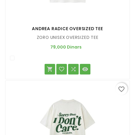
ANDREA RADICE OVERSIZED TEE
ZORO UNISEX OVERSIZED TEE
Prix
79,000 Dinars




favorite_border