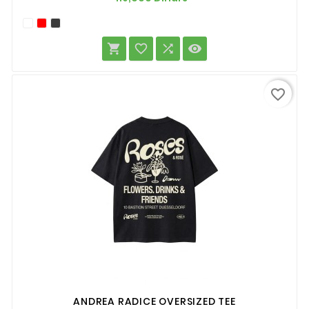




favorite_border
ANDREA RADICE OVERSIZED TEE