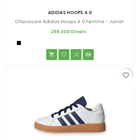
ADIDAS HOOPS 4.0
Chaussure Adidas Hoops 4.0 Femme - Junior.
Prix
269,000 Dinars




favorite_border