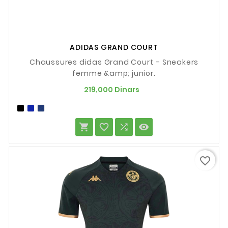
ADIDAS GRAND COURT
Chaussures didas Grand Court – Sneakers
femme &amp; junior.
Prix
219,000 Dinars




favorite_border