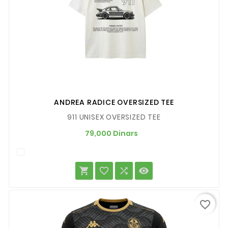
ANDREA RADICE OVERSIZED TEE
911 UNISEX OVERSIZED TEE
Prix
79,000 Dinars




favorite_border