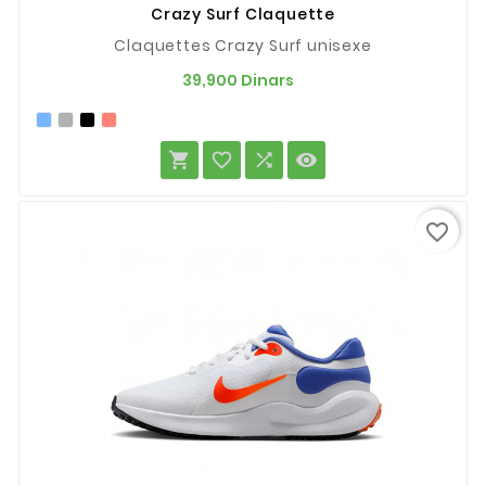
Crazy Surf Claquette
Claquettes Crazy Surf unisexe
Prix
39,900 Dinars




favorite_border