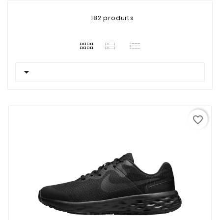
182 produits

favorite_border