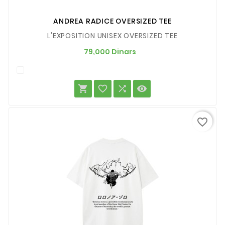
ANDREA RADICE OVERSIZED TEE
L'EXPOSITION UNISEX OVERSIZED TEE
Prix
79,000 Dinars




favorite_border