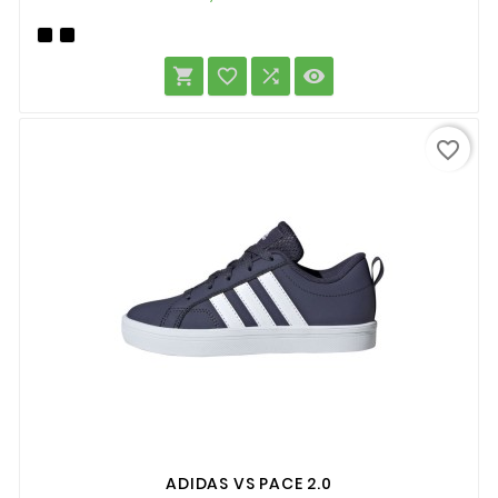




favorite_border
ADIDAS VS PACE 2.0