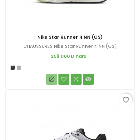
Nike Star Runner 4 NN (GS)
CHAUSSURES Nike Star Runner 4 NN (GS)
Prix
259,000 Dinars




favorite_border