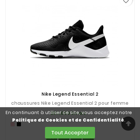
favorite_border
Nike Legend Essential 2
chaussures Nike Legend Essential 2 pour femme
Prix
En continuant à utiliser ce site, vous acceptez notre
289,000 Dinars
Politique de Cookies et de Confidentialité
.
Tout Accepter



