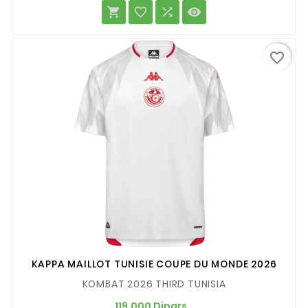




favorite_border
KAPPA MAILLOT TUNISIE COUPE DU MONDE 2026
KOMBAT 2026 THIRD TUNISIA
Prix
119,000 Dinars