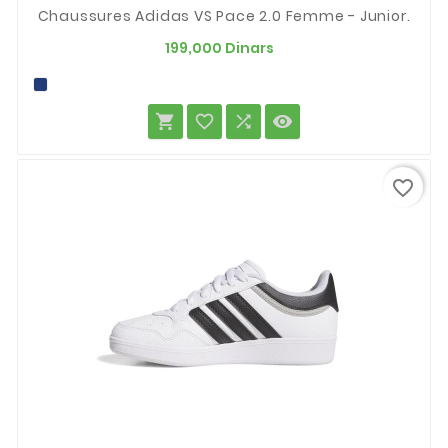
Chaussures Adidas VS Pace 2.0 Femme - Junior.
Prix
199,000 Dinars




favorite_border