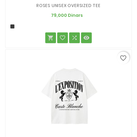
ROSES UNISEX OVERSIZED TEE
Prix
79,000 Dinars




favorite_border