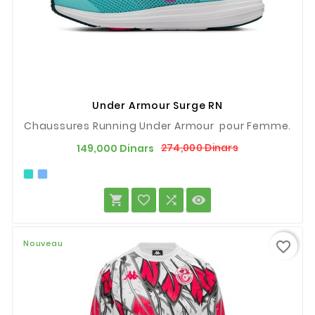
Under Armour Surge RN
Chaussures Running Under Armour pour Femme.
Prix
Prix
274,000 Dinars
149,000 Dinars
de
base




Nouveau
favorite_border