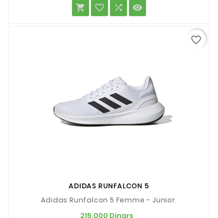




favorite_border
ADIDAS RUNFALCON 5
Adidas Runfalcon 5 Femme - Junior.
Prix
215,000 Dinars