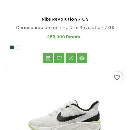
Nike Revolution 7 GS
Chaussures de running Nike Revolution 7 GS
Prix
289,000 Dinars




favorite_border