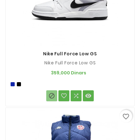
Nike Full Force Low GS
Nike Full Force Low GS
Prix
359,000 Dinars




favorite_border