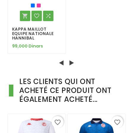



KAPPA MAILLOT
EQUIPE NATIONALE
HANNIBAL
99,000 Dinars
LES CLIENTS QUI ONT
ACHETÉ CE PRODUIT ONT
ÉGALEMENT ACHETÉ...
favorite_border
favorite_border