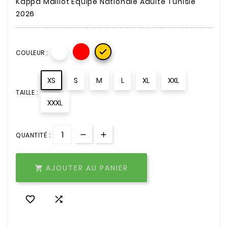
Kappa Maillot Equipe Nationale Adulte Tunisie
2026

COULEUR :
XS
S
M
L
XL
XXL
TAILLE :
XXXL
QUANTITÉ :
AJOUTER AU PANIER


