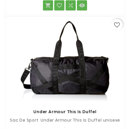




favorite_border
Under Armour This Is Duffel
Sac De Sport Under Armour This Is Duffel unisexe
.