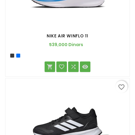
NIKE AIR WINFLO 11
Prix
539,000 Dinars




favorite_border