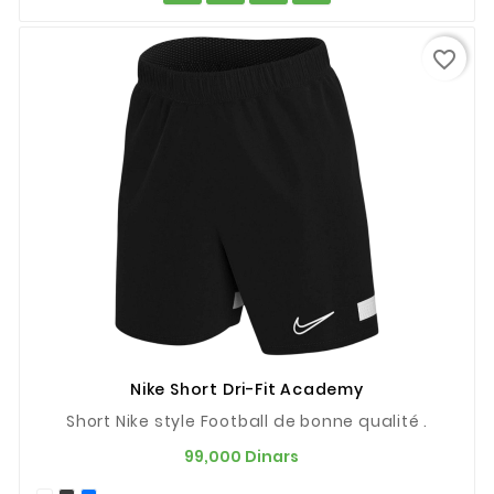
favorite_border
Nike Short Dri-Fit Academy
Short Nike style Football de bonne qualité .
Prix
99,000 Dinars