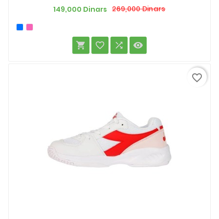
Prix
Prix
269,000 Dinars
149,000 Dinars
de
base




favorite_border