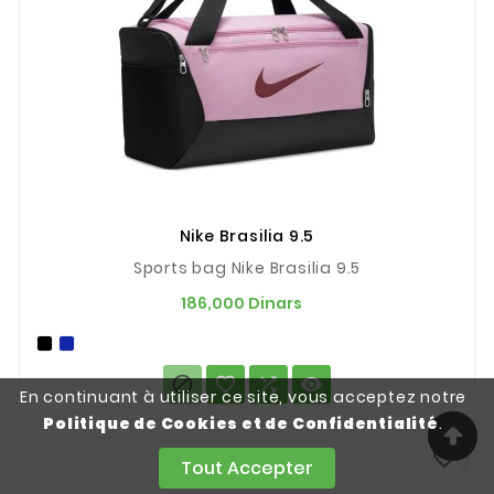
Nike Brasilia 9.5
Sports bag Nike Brasilia 9.5
Prix
186,000 Dinars




En continuant à utiliser ce site, vous acceptez notre
Politique de Cookies et de Confidentialité
.
favorite_border
Tout Accepter