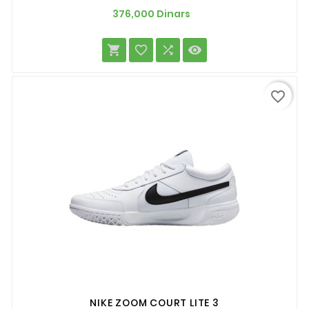
Prix
376,000 Dinars




favorite_border
NIKE ZOOM COURT LITE 3