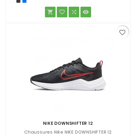




favorite_border
NIKE DOWNSHIFTER 12
Chaussures Nike NIKE DOWNSHIFTER 12