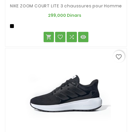
NIKE ZOOM COURT LITE 3 chaussures pour Homme
Prix
299,000 Dinars




favorite_border