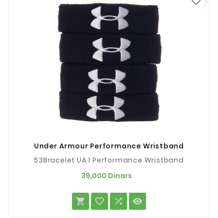
favorite_border
Under Armour Performance Wristband
53Bracelet UA 1 Performance Wristband
Prix
39,000 Dinars



