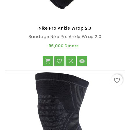
Nike Pro Ankle Wrap 2.0
Bandage Nike Pro Ankle Wrap 2.0
Prix
96,000 Dinars




favorite_border