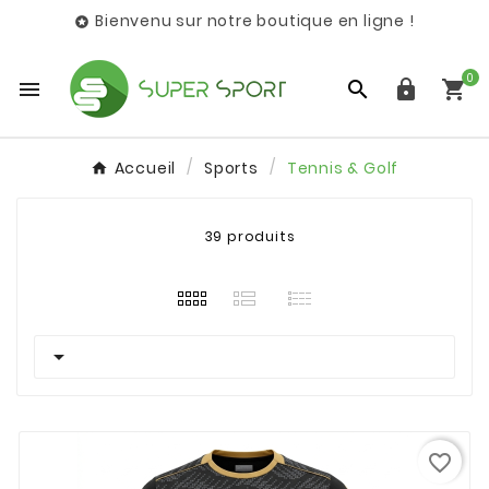
Bienvenu sur notre boutique en ligne !

0




Accueil
Sports
Tennis & Golf
39 produits

favorite_border