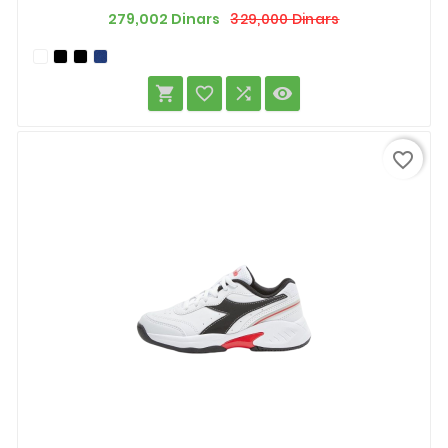
Prix
Prix
329,000 Dinars
279,002 Dinars
de
base




favorite_border