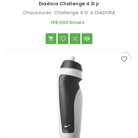
Diadora Challenge 4 SI jr
Chaussures Challenge 4 Sl Jr DIADORA
Prix
159,000 Dinars




favorite_border