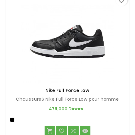
favorite_border
Nike Full Force Low
ChaussureS Nike Full Force Low pour homme
Prix
479,000 Dinars



