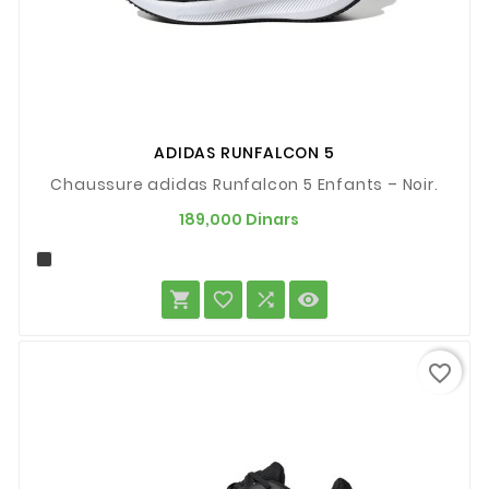
ADIDAS RUNFALCON 5
Chaussure adidas Runfalcon 5 Enfants – Noir.
Prix
189,000 Dinars




favorite_border