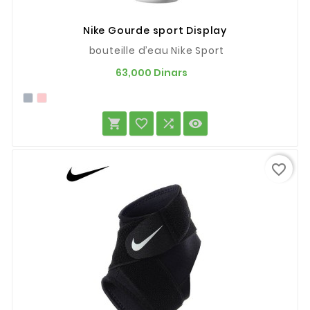
Nike Gourde sport Display
bouteille d’eau Nike Sport
Prix
63,000 Dinars




favorite_border