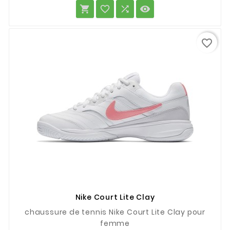
base




favorite_border
Nike Court Lite Clay
chaussure de tennis Nike Court Lite Clay pour
femme