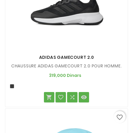
ADIDAS GAMECOURT 2.0
CHAUSSURE ADIDAS GAMECOURT 2.0 POUR HOMME.
Prix
319,000 Dinars




favorite_border