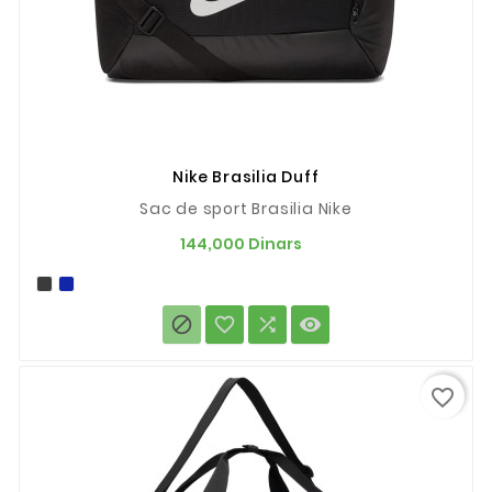
Nike Brasilia Duff
Sac de sport Brasilia Nike
Prix
144,000 Dinars




favorite_border