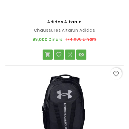
Adidas Altarun
Chaussures Altarun Adidas
Prix
Prix
174,000 Dinars
99,000 Dinars
de
base




favorite_border