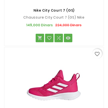
Nike City Court 7 (GS)
Chaussure City Court 7 (GS) Nike
Prix
Prix
224,000 Dinars
149,000 Dinars
de
base




favorite_border