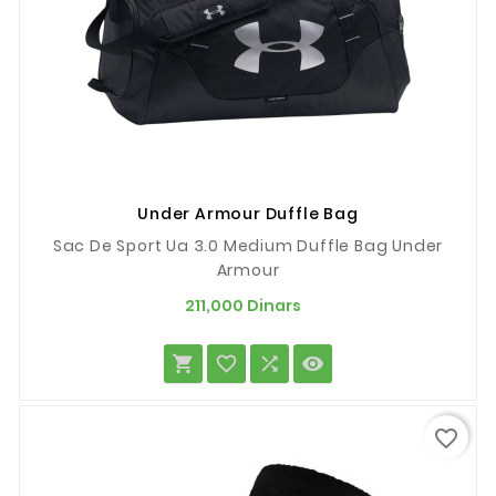
Under Armour Duffle Bag
Sac De Sport Ua 3.0 Medium Duffle Bag Under
Armour
Prix
211,000 Dinars




favorite_border