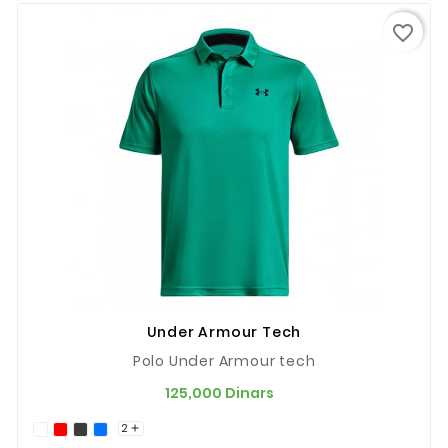
favorite_border
Under Armour Tech
Polo Under Armour tech
Prix
125,000 Dinars
2
