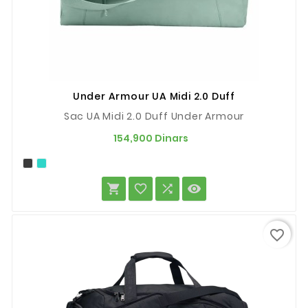
Under Armour UA Midi 2.0 Duff
Sac UA Midi 2.0 Duff Under Armour
Prix
154,900 Dinars




favorite_border