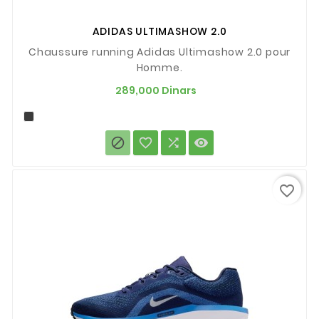
ADIDAS ULTIMASHOW 2.0
Chaussure running Adidas Ultimashow 2.0 pour
Homme.
Prix
289,000 Dinars




favorite_border