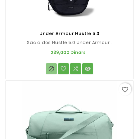
Under Armour Hustle 5.0
Sac à dos Hustle 5.0 Under Armour .
Prix
239,000 Dinars




favorite_border