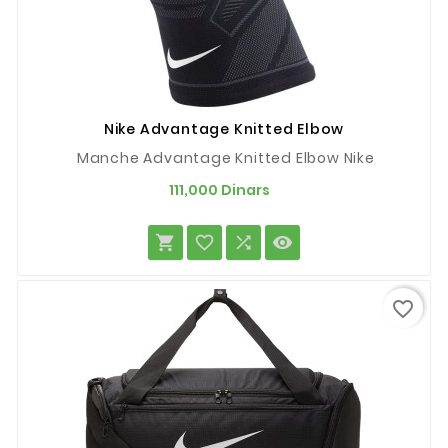
Nike Advantage Knitted Elbow
Manche Advantage Knitted Elbow Nike
Prix
111,000 Dinars




favorite_border