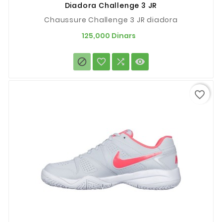
Diadora Challenge 3 JR
Chaussure Challenge 3 JR diadora
Prix
125,000 Dinars




favorite_border