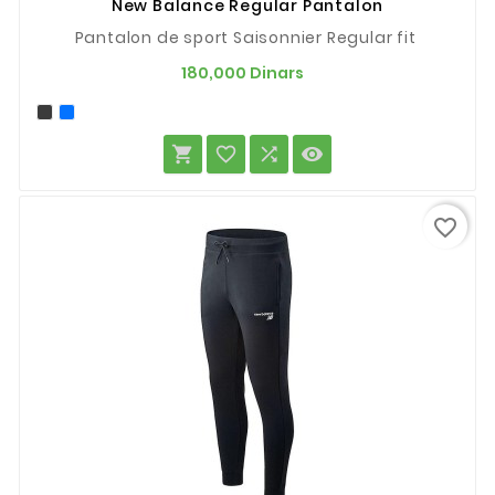
New Balance Regular Pantalon
Pantalon de sport Saisonnier Regular fit
Prix
180,000 Dinars




favorite_border