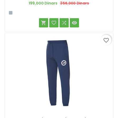
Prix
Prix
356,000 Dinars
199,000 Dinars
de
base




favorite_border