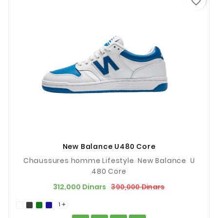
favorite_border
New Balance U480 Core
Chaussures homme Lifestyle New Balance U
480 Core
Prix
Prix
390,000 Dinars
312,000 Dinars
de
1

base