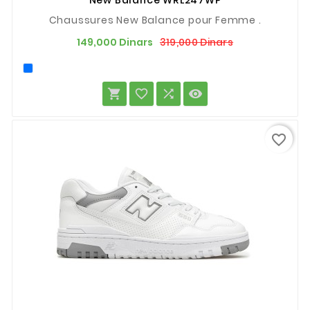
New Balance WRL247WP
Chaussures New Balance pour Femme .
Prix
Prix
319,000 Dinars
149,000 Dinars
de
base




favorite_border