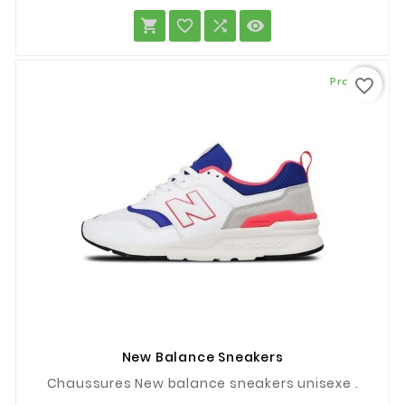
base




Promo !
favorite_border
New Balance Sneakers
Chaussures New balance sneakers unisexe .