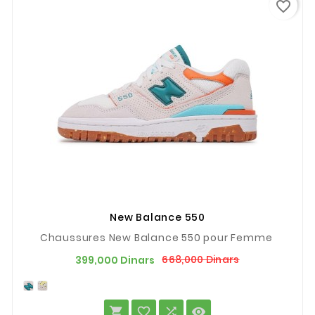
favorite_border
New Balance 550
Chaussures New Balance 550 pour Femme
Prix
Prix
668,000 Dinars
399,000 Dinars
de
base



