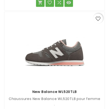




favorite_border
New Balance WL520TLB
Chaussures New Balance WL520TLB pour femme
.