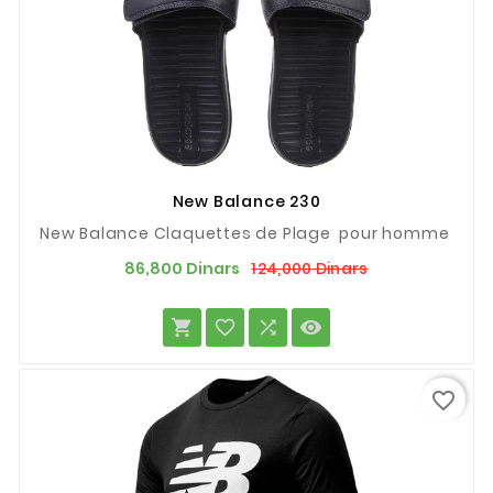
New Balance 230
New Balance Claquettes de Plage pour homme
Prix
Prix
124,000 Dinars
86,800 Dinars
de
base




favorite_border