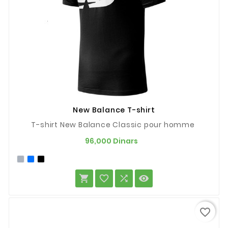
New Balance T-shirt
T-shirt New Balance Classic pour homme
Prix
96,000 Dinars




favorite_border