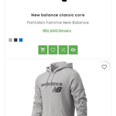
New balance classic core
Pantalon homme New Balance
Prix
180,000 Dinars




favorite_border