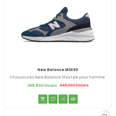
New Balance MSX90
Chaussures New Balance lifestyle pour homme
Prix
Prix
448,000 Dinars
268,800 Dinars
de
base



