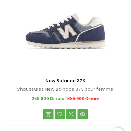
New Balance 373
Chaussures New Balnace 373 pour femme
Prix
Prix
385,000 Dinars
269,500 Dinars
de
base



