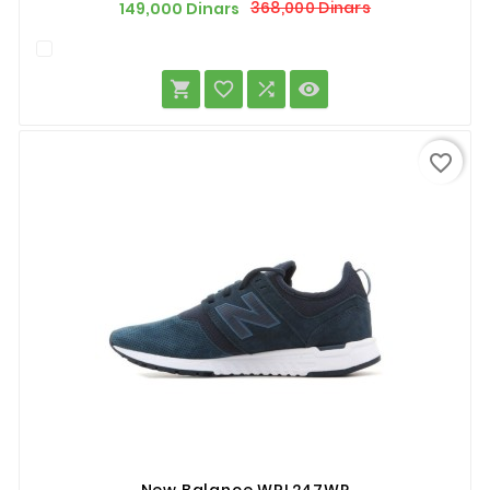
Prix
Prix
368,000 Dinars
149,000 Dinars
de
base




favorite_border