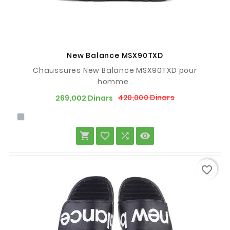
New Balance MSX90TXD
Chaussures New Balance MSX90TXD pour
homme .
Prix
Prix
420,000 Dinars
269,002 Dinars
de
base




favorite_border