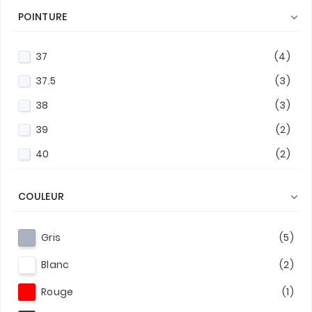
POINTURE

41
(1)
41.5
(5)
37
(4)
42
(4)
37.5
(3)
42.5
(2)
38
(3)
43
(5)
39
(2)
44
(6)
40
(2)
45
(2)
COULEUR

Gris
(5)
Blanc
(2)
Rouge
(1)