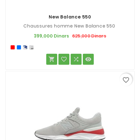
New Balance 550
Chaussures homme New Balance 550
Prix
Prix
625,000 Dinars
399,000 Dinars
de
base




favorite_border