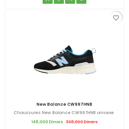
favorite_border
New Balance CW997HNB
Chaussures New Balance CW997HNB unisexe
Prix
Prix
308,000 Dinars
149,000 Dinars
de