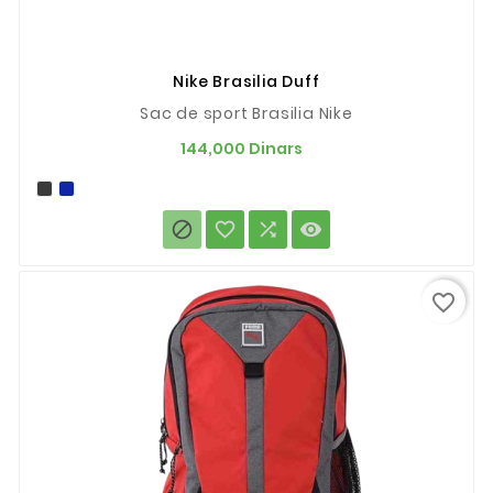
Nike Brasilia Duff
Sac de sport Brasilia Nike
Prix
144,000 Dinars




favorite_border