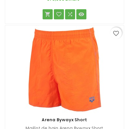




favorite_border
Arena Bywayx Short
Maillot de bain Arena Bywayx Short