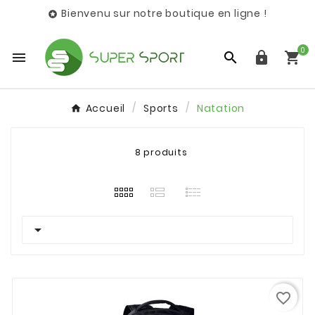
Bienvenu sur notre boutique en ligne !

0




Accueil
Sports
Natation
8 produits

favorite_border