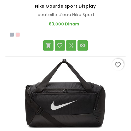
Nike Gourde sport Display
bouteille d’eau Nike Sport
Prix
63,000 Dinars




favorite_border