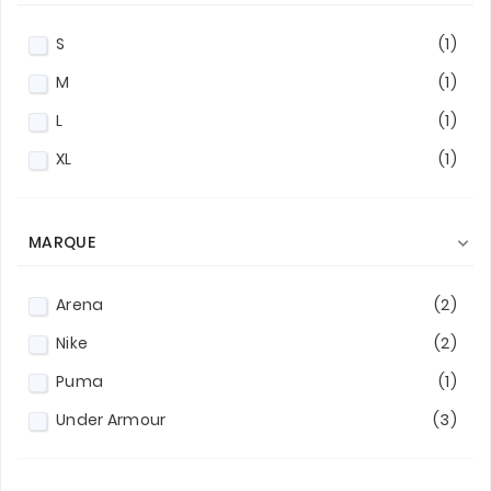
S
(1)
M
(1)
L
(1)
XL
(1)
MARQUE

Arena
(2)
Nike
(2)
Puma
(1)
Under Armour
(3)