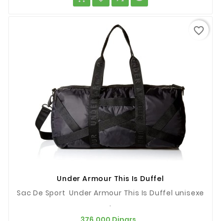
favorite_border
Under Armour This Is Duffel
Sac De Sport Under Armour This Is Duffel unisexe
.
Prix
376,000 Dinars