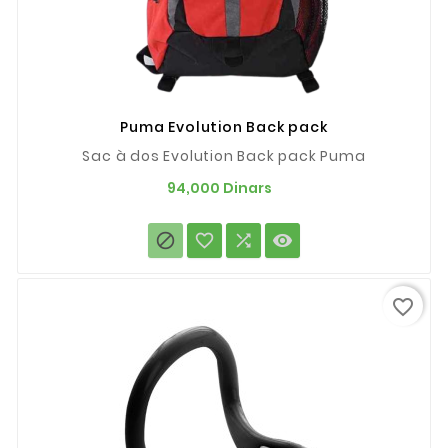
Puma Evolution Back pack
Sac à dos Evolution Back pack Puma
Prix
94,000 Dinars




favorite_border