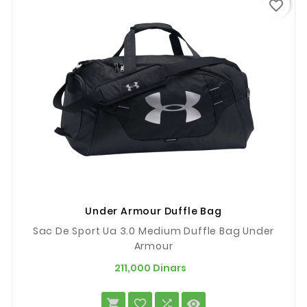
favorite_border
Under Armour Duffle Bag
Sac De Sport Ua 3.0 Medium Duffle Bag Under
Armour
Prix
211,000 Dinars



