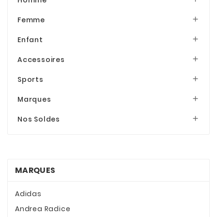
bleu1
(1)
Femme

Rouge Bourdeau
(1)
Enfant

Accessoires

Sports

Marques

Nos Soldes

MARQUES
Adidas
Andrea Radice