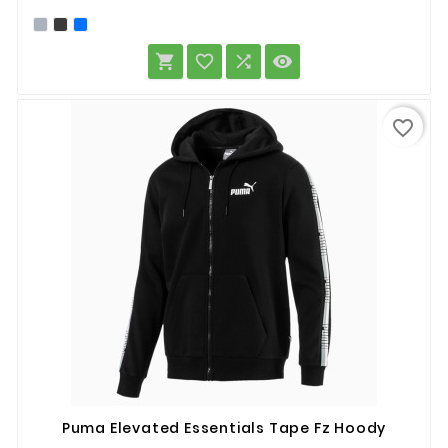




favorite_border
Puma Elevated Essentials Tape Fz Hoody