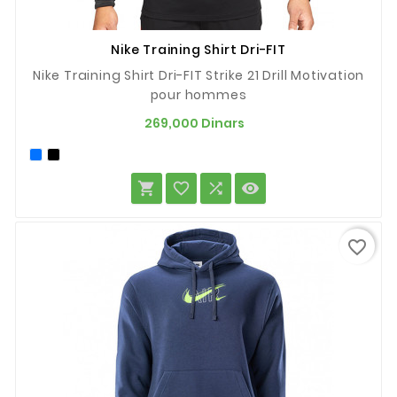
Nike Training Shirt Dri-FIT
Nike Training Shirt Dri-FIT Strike 21 Drill Motivation
pour hommes
Prix
269,000 Dinars




favorite_border