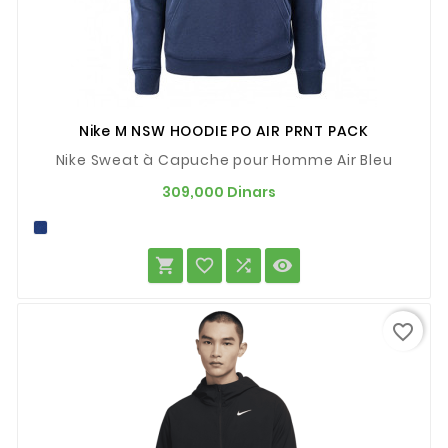
Nike M NSW HOODIE PO AIR PRNT PACK
Nike Sweat à Capuche pour Homme Air Bleu
Prix
309,000 Dinars




favorite_border