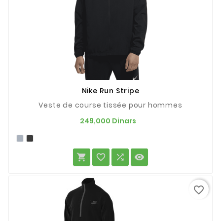
Nike Run Stripe
Veste de course tissée pour hommes
Prix
249,000 Dinars




favorite_border