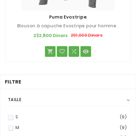
Puma Evostripe
Blouson à capuche Evostripe pour homme .
Prix
Prix
291,000 Dinars
232,800 Dinars
de
base




FILTRE
TAILLE

S
(9)
M
(9)