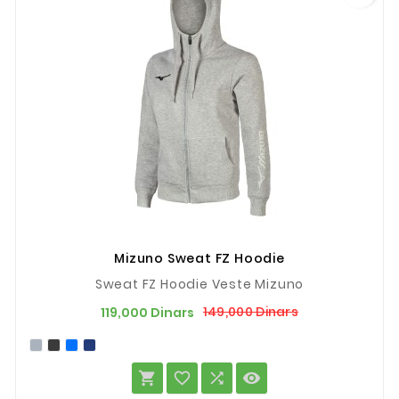
Mizuno Sweat FZ Hoodie
Sweat FZ Hoodie Veste Mizuno
Prix
Prix
149,000 Dinars
119,000 Dinars
de
base



