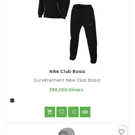
Nike Club Basic
Survêtement Nike Club Basic
Prix
399,000 Dinars




favorite_border