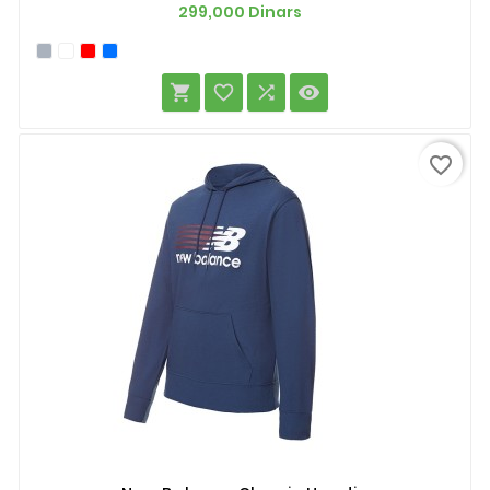
Prix
299,000 Dinars




favorite_border