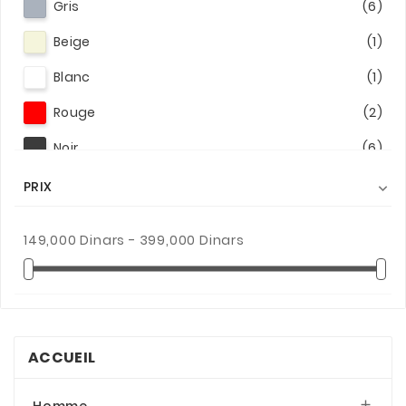
Gris
(6)
Beige
(1)
Blanc
(1)
Rouge
(2)
Noir
(6)
Bleu
(6)
PRIX

Vert
(1)
149,000 Dinars - 399,000 Dinars
Blanc / Rouge
(1)
Noir/Noir
(1)
Aubergine
(1)
Bleu/fonce
(3)
ACCUEIL
vert kaki
(1)
Homme
