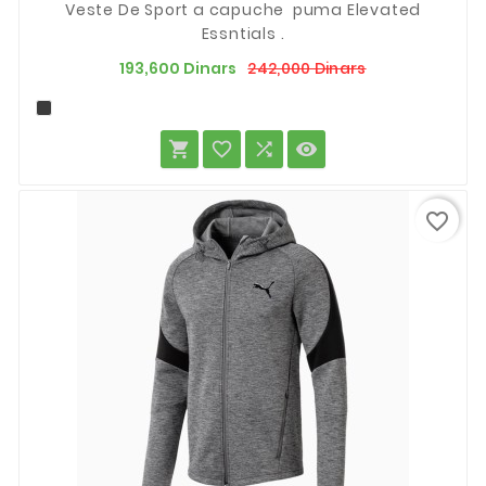
Veste De Sport a capuche puma Elevated
Essntials .
Prix
Prix
242,000 Dinars
193,600 Dinars
de
base




favorite_border