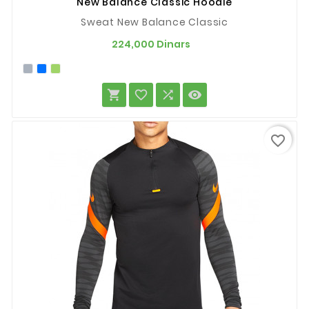
New Balance Classic Hoodie
Sweat New Balance Classic
Prix
224,000 Dinars




favorite_border