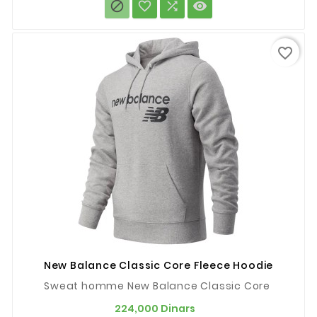




favorite_border
New Balance Classic Core Fleece Hoodie
Sweat homme New Balance Classic Core
Prix
224,000 Dinars