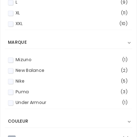
L
(9)
XL
(11)
XXL
(10)
XXXL
(1)
MARQUE

Mizuno
(1)
New Balance
(2)
Nike
(5)
Puma
(3)
Under Armour
(1)
COULEUR
