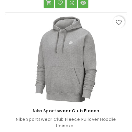




favorite_border
Nike Sportswear Club Fleece
Nike Sportswear Club Fleece Pullover Hoodie
Unisexe .