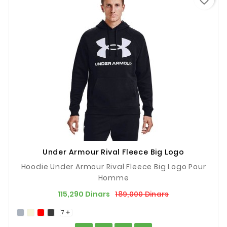
favorite_border
Under Armour Rival Fleece Big Logo
Hoodie Under Armour Rival Fleece Big Logo Pour
Homme
Prix
Prix
189,000 Dinars
115,290 Dinars
de
7

base