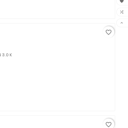



favorite_border
 3.0 K
favorite_border