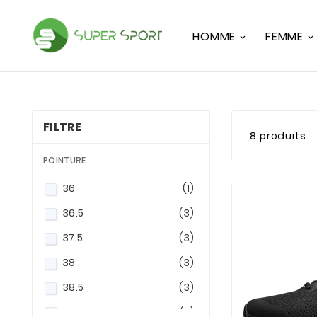
HOMME
FEMME
FILTRE
8 produits
POINTURE
36
(1)
36.5
(3)
37.5
(3)
38
(3)
38.5
(3)
39
(2)