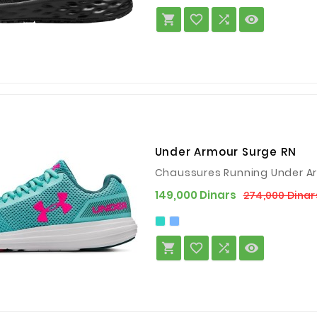




Under Armour Surge RN
Chaussures Running Under 
149,000 Dinars
274,000 Dinar



