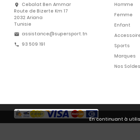
Cebalat Ben Ammar
Homme
location_on
Route de Bizerte Km 17
Femme
2032 Ariana
Tunisie
Enfant
assistance@supersport.tn
email
Accessoir
93 509 191
call
Sports
Marques
Nos Solde
En continuant à util