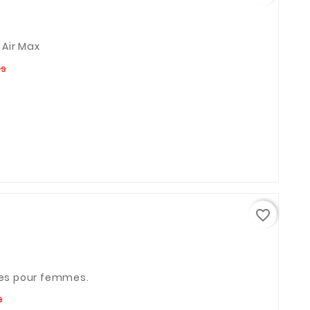
 Air Max
Prix
Prix
rs
de
base
favorite_border
ires pour femmes.
Prix
Prix
s