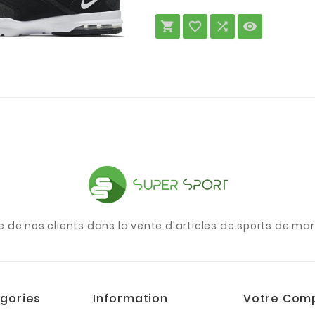




e de nos clients dans la vente d'articles de sports de m
gories
Information
Votre Com