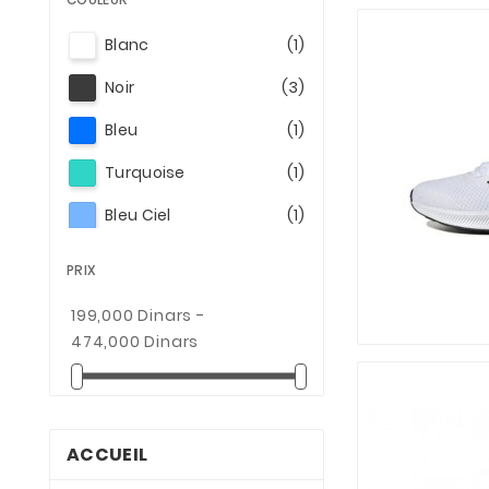
Blanc
(1)
Noir
(3)
Bleu
(1)
Turquoise
(1)
Bleu Ciel
(1)
Blanc / Noir
(2)
PRIX
Noir / Vert
(2)
199,000 Dinars -
Gris/Noir
(1)
474,000 Dinars
Blanc/Orange
(1)
Noir-Rose
(1)
Noir/Blanc
(2)
ACCUEIL