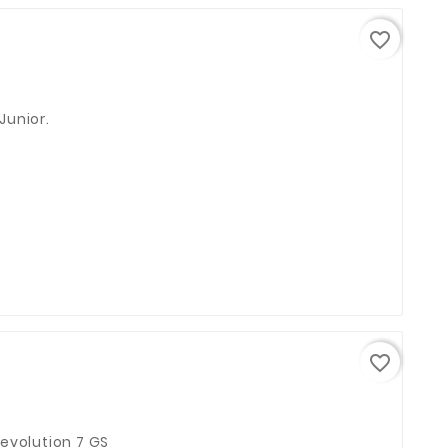
favorite_border
Junior.
favorite_border
evolution 7 GS