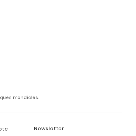
de
base
arques mondiales.
Newsletter
pte