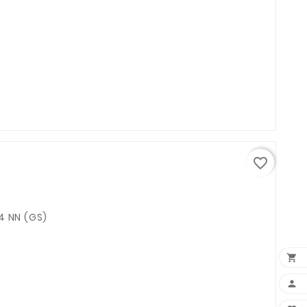
favorite_border
4 NN (GS)

