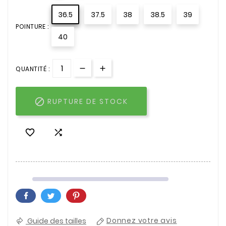
36.5
37.5
38
38.5
39
POINTURE :
40
QUANTITÉ :

RUPTURE DE STOCK


Guide des tailles
Donnez votre avis