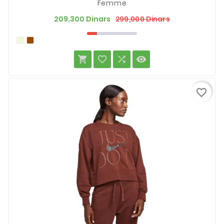
Femme
Prix
Prix
299,000 Dinars
209,300 Dinars
de
base




favorite_border