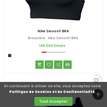
Nike Swoosh BRA
Brassière Nike Swoosh BRA
Prix
149,000 Dinars




favorite_border
En continuant à utiliser ce site, vous acceptez notre
Politique de Cookies et de Confidentialité
.
Tout Accepter