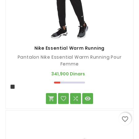
Nike Essential Warm Running
Pantalon Nike Essential Warm Running Pour
Femme
Prix
341,900 Dinars




favorite_border