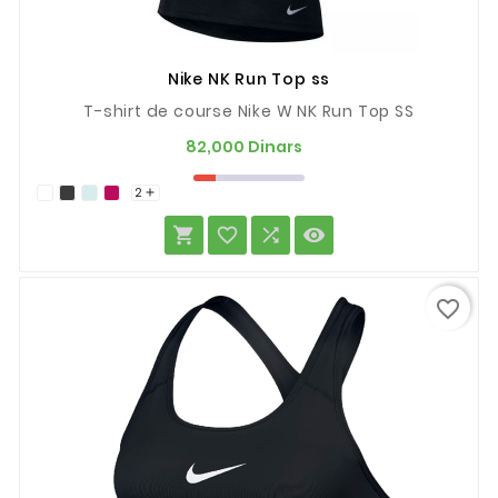
Nike NK Run Top ss
T-shirt de course Nike W NK Run Top SS
Prix
82,000 Dinars
2





favorite_border