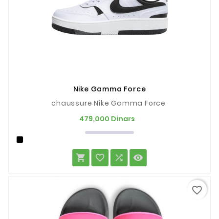
Nike Gamma Force
chaussure Nike Gamma Force
Prix
479,000 Dinars




favorite_border