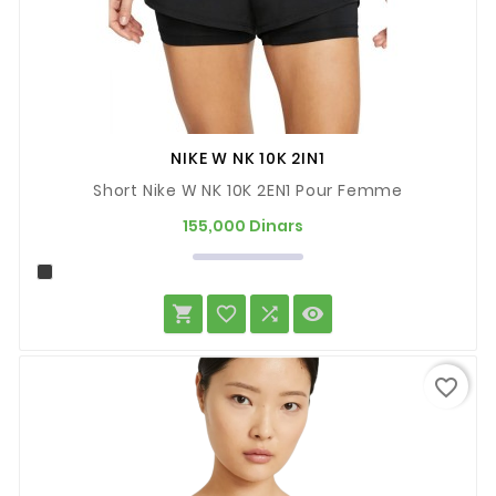
NIKE W NK 10K 2IN1
Short Nike W NK 10K 2EN1 Pour Femme
Prix
155,000 Dinars




favorite_border