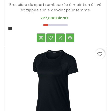
Brassière de sport rembourrée à maintien élevé
et zippée sur le devant pour femme
Prix
227,000 Dinars




favorite_border