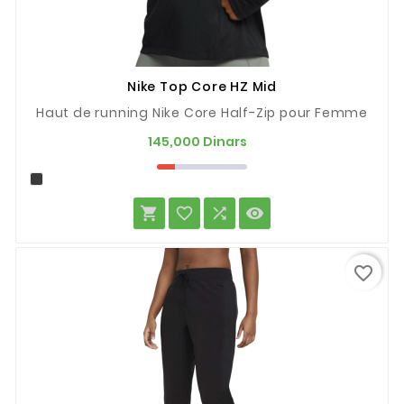
Nike Top Core HZ Mid
Haut de running Nike Core Half-Zip pour Femme
Prix
145,000 Dinars




favorite_border