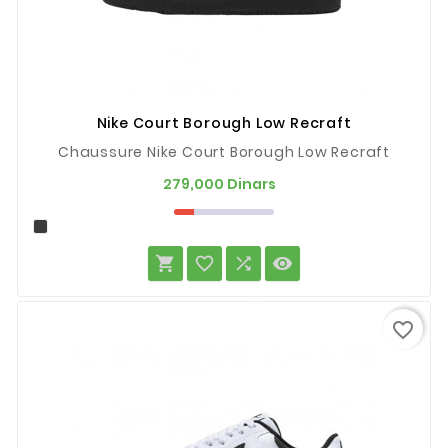
Nike Court Borough Low Recraft
Chaussure Nike Court Borough Low Recraft
Prix
279,000 Dinars




favorite_border