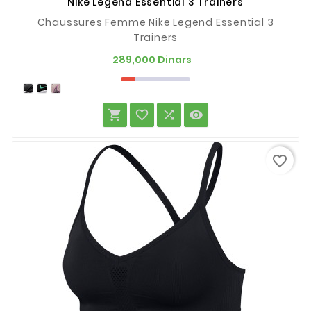
Nike Legend Essential 3 Trainers
Chaussures Femme Nike Legend Essential 3
Trainers
Prix
289,000 Dinars




favorite_border