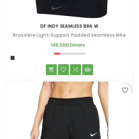
DF INDY SEAMLESS BRA W
Brassière Light-Support Padded Seamless Nike
Prix
145,000 Dinars




favorite_border