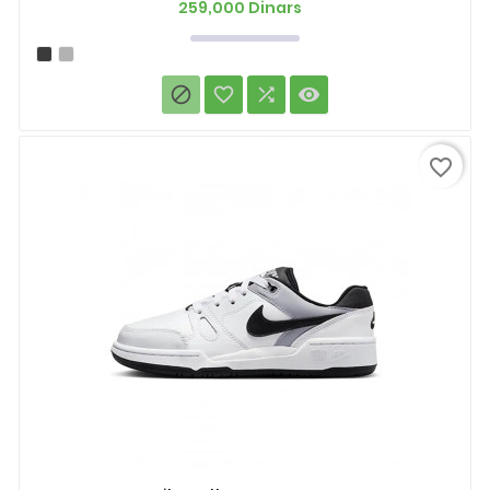
Prix
259,000 Dinars




favorite_border