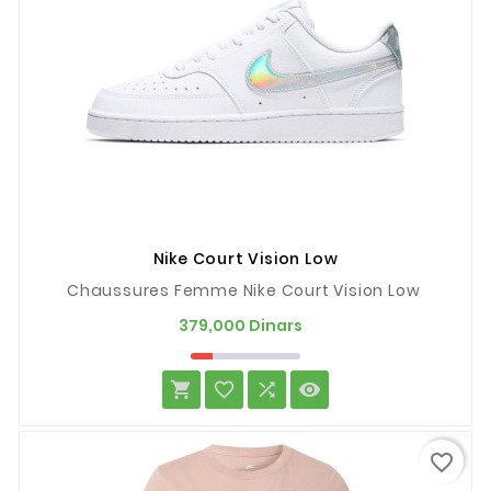
Nike Court Vision Low
Chaussures Femme Nike Court Vision Low
Prix
379,000 Dinars




favorite_border