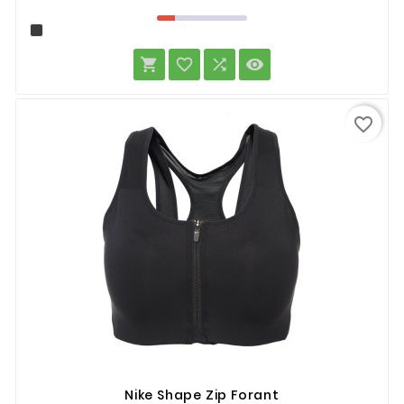




favorite_border
Nike Shape Zip Forant