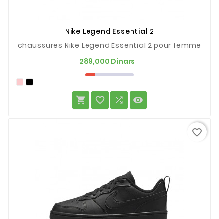
Nike Legend Essential 2
chaussures Nike Legend Essential 2 pour femme
Prix
289,000 Dinars




favorite_border