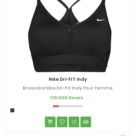
Nike Dri-FIT Indy
Brassiére Nike Dri-Fit Indy Pour Femme
Prix
179,000 Dinars



