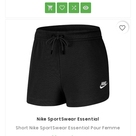




favorite_border
Nike SportSwear Essential
Short Nike SportSwear Essential Pour Femme