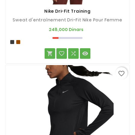
Nike Dri-Fit Training
Sweat d'entraînement Dri-Fit Nike Pour Femme
Prix
248,000 Dinars




favorite_border