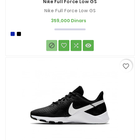
Nike Full Force Low GS
Nike Full Force Low GS
Prix
359,000 Dinars




favorite_border