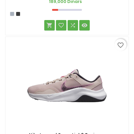
Prix
189,000 Dinars




favorite_border