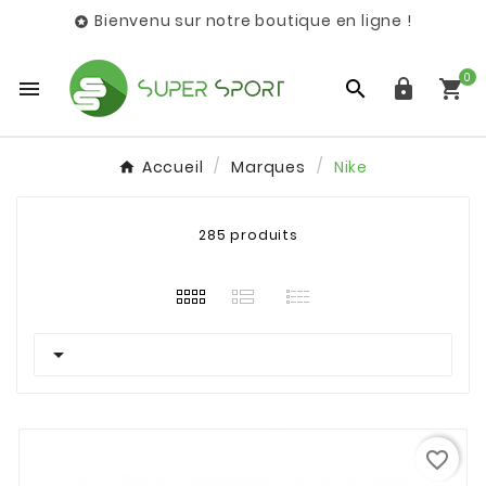
Bienvenu sur notre boutique en ligne !

0




Accueil
Marques
Nike
285 produits

favorite_border