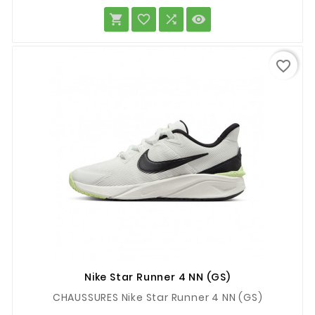




favorite_border
Nike Star Runner 4 NN (GS)
CHAUSSURES Nike Star Runner 4 NN (GS)