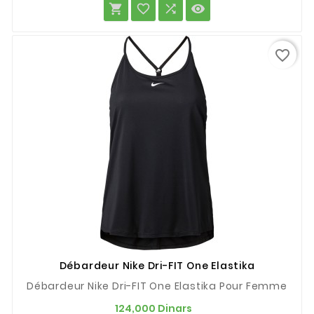




favorite_border
Débardeur Nike Dri-FIT One Elastika
Débardeur Nike Dri-FIT One Elastika Pour Femme
Prix
124,000 Dinars