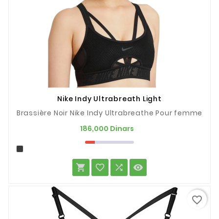
Nike Indy Ultrabreath Light
Brassière Noir Nike Indy Ultrabreathe Pour femme
Prix
186,000 Dinars




favorite_border