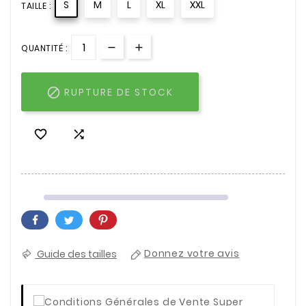
S
M
L
XL
XXL
TAILLE :
QUANTITÉ :

RUPTURE DE STOCK


Guide des tailles
Donnez votre avis