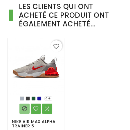
LES CLIENTS QUI ONT
ACHETÉ CE PRODUIT ONT
ÉGALEMENT ACHETÉ...
favorite_border
4




NIKE AIR MAX ALPHA
TRAINER 5