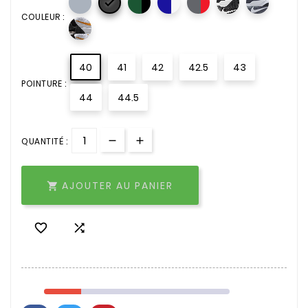

COULEUR :
40
41
42
42.5
43
POINTURE :
44
44.5
QUANTITÉ :
AJOUTER AU PANIER


