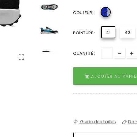

COULEUR :
41
42
POINTURE :
QUANTITÉ :

AJOUTER AU PANIE

Guide des tailles
Don