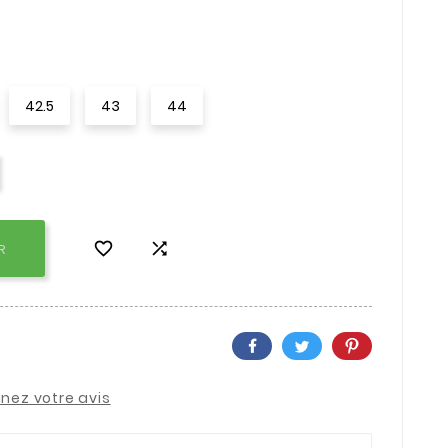
42.5
43
44


R
nez votre avis