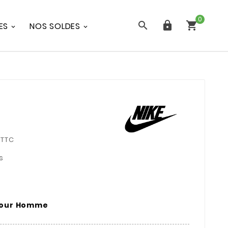
0



ES
NOS SOLDES
TTC
s
Pour Homme