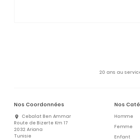
20 ans au servic
Nos Coordonnées
Nos Caté
Cebalat Ben Ammar
Homme
location_on
Route de Bizerte Km 17
Femme
2032 Ariana
Tunisie
Enfant