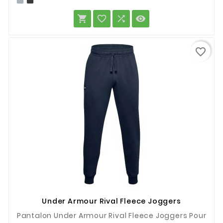




favorite_border
Under Armour Rival Fleece Joggers
Pantalon Under Armour Rival Fleece Joggers Pour