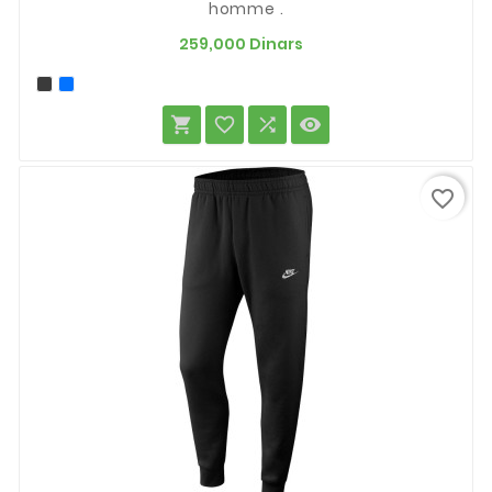
homme .
Prix
259,000 Dinars




favorite_border