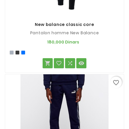
New balance classic core
Pantalon homme New Balance
Prix
180,000 Dinars




favorite_border