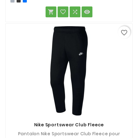
base




favorite_border
Nike Sportswear Club Fleece
Pantalon Nike Sportswear Club Fleece pour