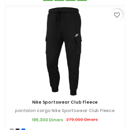
favorite_border
Nike Sportswear Club Fleece
pantalon cargo Nike Sportswear Club Fleece
Prix
Prix
279,000 Dinars
195,300 Dinars
de