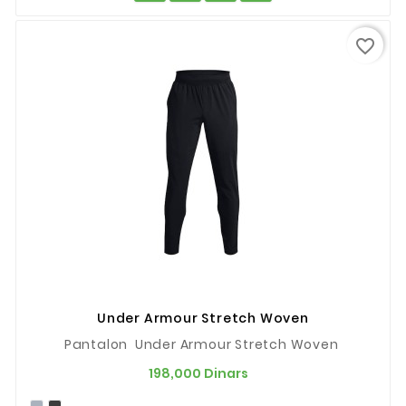
favorite_border
Under Armour Stretch Woven
Pantalon Under Armour Stretch Woven
Prix
198,000 Dinars