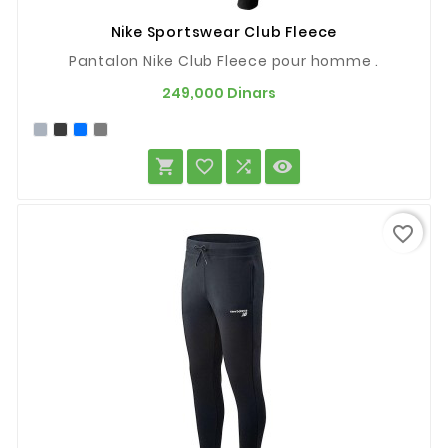
Nike Sportswear Club Fleece
Pantalon Nike Club Fleece pour homme .
Prix
249,000 Dinars




favorite_border