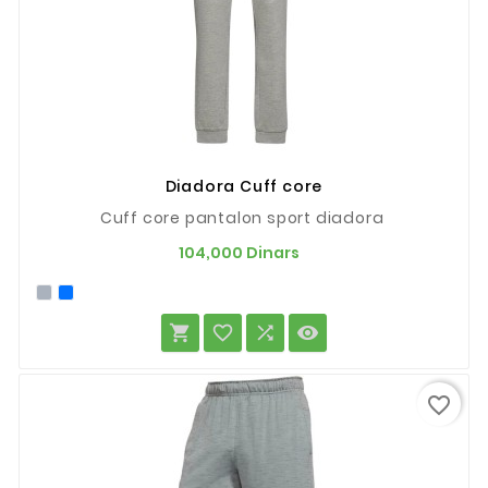
Diadora Cuff core
Cuff core pantalon sport diadora
Prix
104,000 Dinars




favorite_border