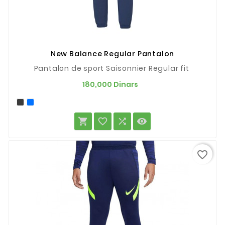
New Balance Regular Pantalon
Pantalon de sport Saisonnier Regular fit
Prix
180,000 Dinars




favorite_border