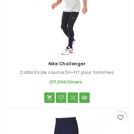
Nike Challenger
Collants de course Dri-FIT pour hommes
Prix
217,000 Dinars




favorite_border