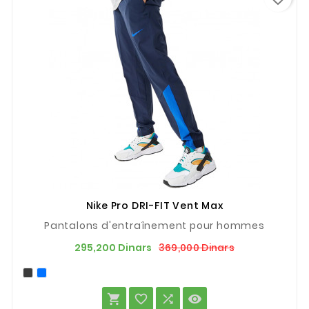
Nike Pro DRI-FIT Vent Max
Pantalons d'entraînement pour hommes
Prix
Prix
369,000 Dinars
295,200 Dinars
de
base



