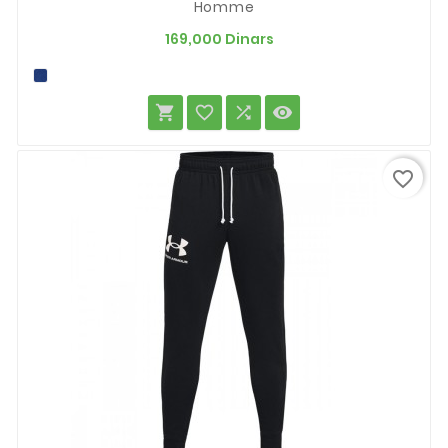
Homme
Prix
169,000 Dinars




favorite_border