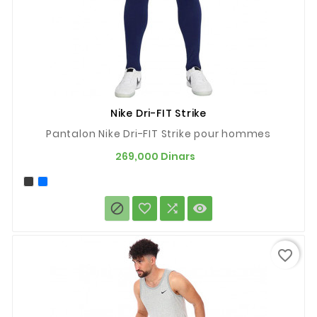
Nike Dri-FIT Strike
Pantalon Nike Dri-FIT Strike pour hommes
Prix
269,000 Dinars




favorite_border