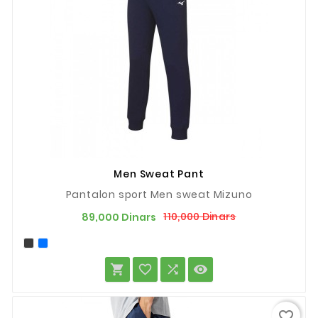
Men Sweat Pant
Pantalon sport Men sweat Mizuno
Prix
Prix
110,000 Dinars
89,000 Dinars
de
base




favorite_border