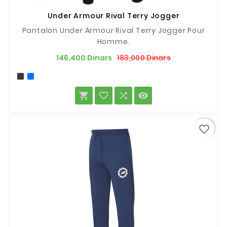
Under Armour Rival Terry Jogger
Pantalon Under Armour Rival Terry Jogger Pour
Homme.
Prix
Prix
183,000 Dinars
146,400 Dinars
de
base




favorite_border