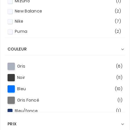
Mizuno
(1)
New Balance
(2)
Nike
(7)
Puma
(2)
Under Armour
(4)
COULEUR

Gris
(6)
Noir
(11)
Bleu
(10)
Gris Foncé
(1)
Bleu/fonce
(1)
PRIX
