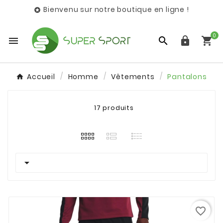
Bienvenu sur notre boutique en ligne !

0




Accueil
Homme
Vêtements
Pantalons
17 produits

favorite_border