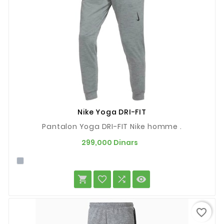
Nike Yoga DRI-FIT
Pantalon Yoga DRI-FIT Nike homme .
Prix
299,000 Dinars




favorite_border