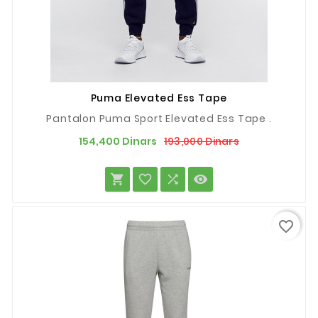
Puma Elevated Ess Tape
Pantalon Puma Sport Elevated Ess Tape .
Prix
Prix
193,000 Dinars
154,400 Dinars
de
base




favorite_border