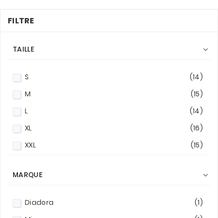
FILTRE
TAILLE

S
(14)
M
(15)
L
(14)
XL
(16)
XXL
(15)
MARQUE

Diadora
(1)