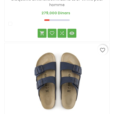
homme
Prix
279,000 Dinars




favorite_border