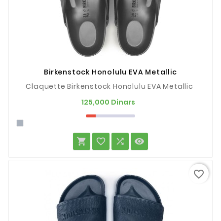
Birkenstock Honolulu EVA Metallic
Claquette Birkenstock Honolulu EVA Metallic
Prix
125,000 Dinars




favorite_border