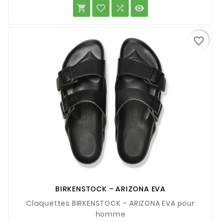




favorite_border
BIRKENSTOCK – ARIZONA EVA
Claquettes BIRKENSTOCK – ARIZONA EVA pour
homme