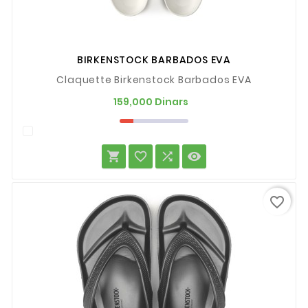
BIRKENSTOCK BARBADOS EVA
Claquette Birkenstock Barbados EVA
Prix
159,000 Dinars




favorite_border