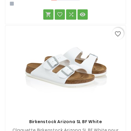




favorite_border
Birkenstock Arizona SL BF White
Claquette Birkenstock Arizona SL BF White pour