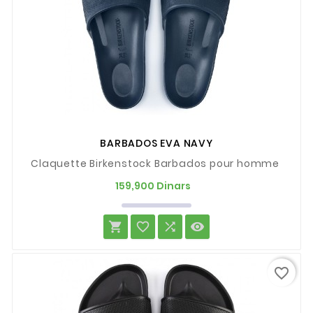
BARBADOS EVA NAVY
Claquette Birkenstock Barbados pour homme
Prix
159,900 Dinars




favorite_border