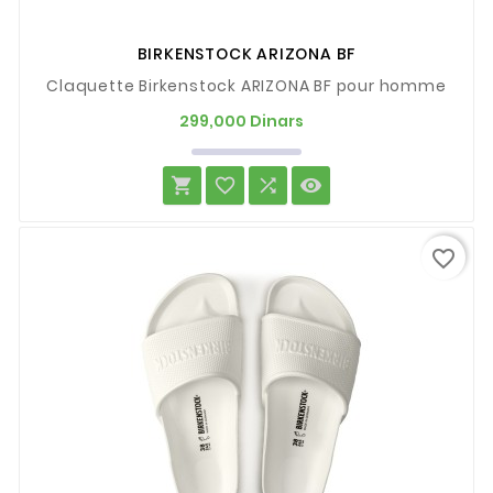
BIRKENSTOCK ARIZONA BF
Claquette Birkenstock ARIZONA BF pour homme
Prix
299,000 Dinars




favorite_border