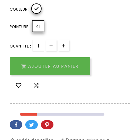

COULEUR :
41
POINTURE :
QUANTITÉ :
AJOUTER AU PANIER


