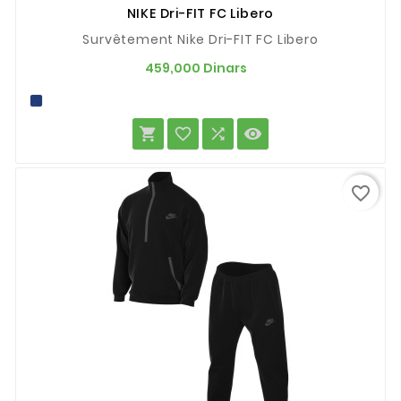
NIKE Dri-FIT FC Libero
Survêtement Nike Dri-FIT FC Libero
Prix
459,000 Dinars




favorite_border