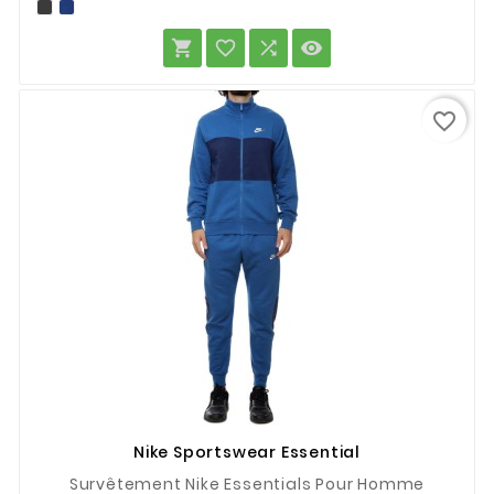




favorite_border
Nike Sportswear Essential
Survêtement Nike Essentials Pour Homme