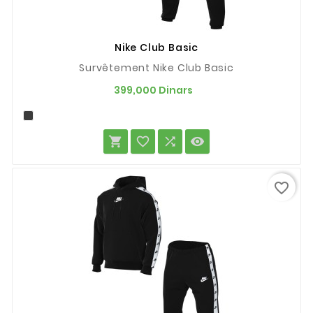
Nike Club Basic
Survêtement Nike Club Basic
Prix
399,000 Dinars




favorite_border