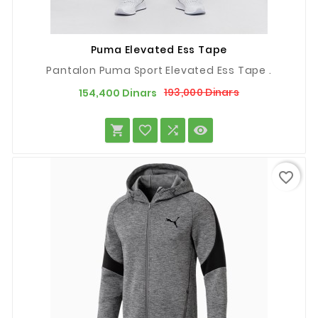
Puma Elevated Ess Tape
Pantalon Puma Sport Elevated Ess Tape .
Prix
Prix
193,000 Dinars
154,400 Dinars
de
base




favorite_border