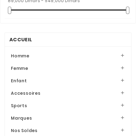
89,000 Dinars - 549,000 Dinars
Bleu/fonce
(4)
ACCUEIL
Homme

Femme

Enfant

Accessoires

Sports

Marques

Nos Soldes
