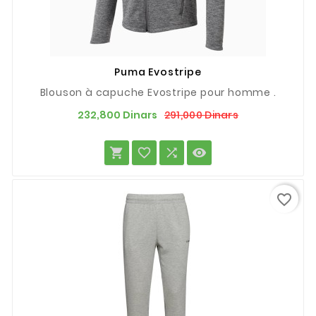
Puma Evostripe
Blouson à capuche Evostripe pour homme .
Prix
Prix
291,000 Dinars
232,800 Dinars
de
base




favorite_border