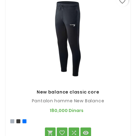
favorite_border
New balance classic core
Pantalon homme New Balance
Prix
180,000 Dinars



