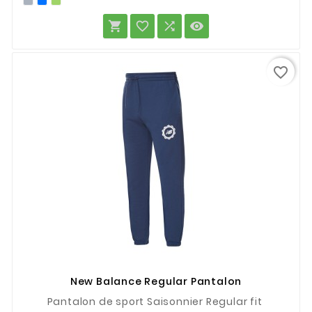




favorite_border
New Balance Regular Pantalon
Pantalon de sport Saisonnier Regular fit