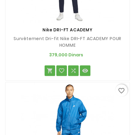
Nike DRI-FT ACADEMY
Survêtement Dri-fit Nike DRI-FT ACADEMY POUR
HOMME
Prix
379,000 Dinars




favorite_border