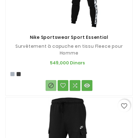
Nike Sportswear Sport Essential
Survêtement à capuche en tissu Fleece pour
Homme
Prix
549,000 Dinars




favorite_border