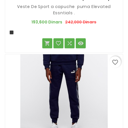
Veste De Sport a capuche puma Elevated
Essntials .
Prix
Prix
242,000 Dinars
193,600 Dinars
de
base




favorite_border