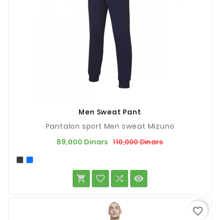
Men Sweat Pant
Pantalon sport Men sweat Mizuno
Prix
Prix
110,000 Dinars
89,000 Dinars
de
base




favorite_border