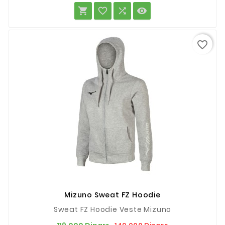
base




favorite_border
Mizuno Sweat FZ Hoodie
Sweat FZ Hoodie Veste Mizuno
Prix
Prix