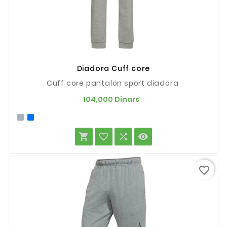
Diadora Cuff core
Cuff core pantalon sport diadora
Prix
104,000 Dinars




favorite_border