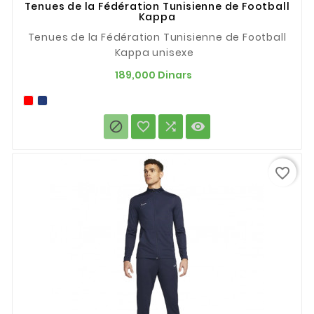
Tenues de la Fédération Tunisienne de Football
Kappa
Tenues de la Fédération Tunisienne de Football
Kappa unisexe
Prix
189,000 Dinars




favorite_border