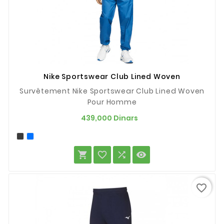
Nike Sportswear Club Lined Woven
Survêtement Nike Sportswear Club Lined Woven
Pour Homme
Prix
439,000 Dinars




favorite_border