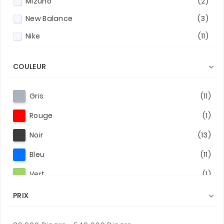
Mizuno
(2)
New Balance
(3)
Nike
(11)
Puma
(4)
COULEUR

Under Armour
(1)
Gris
(11)
Rouge
(1)
Noir
(13)
Bleu
(11)
Vert
(1)
Gris Foncé
(1)
PRIX

Noir/Blanc
(1)