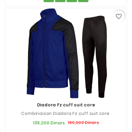
favorite_border
Diadora Fz cuff suit core
Combinaison Diadora Fz cuff suit core
Prix
Prix
169,000 Dinars
135,200 Dinars
de