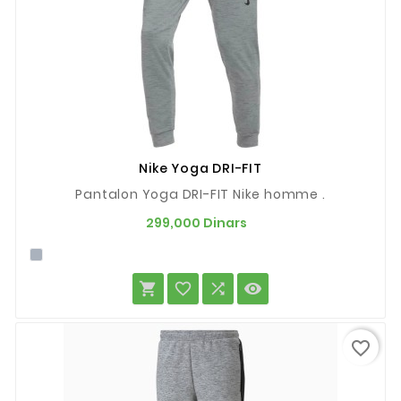
Nike Yoga DRI-FIT
Pantalon Yoga DRI-FIT Nike homme .
Prix
299,000 Dinars




favorite_border