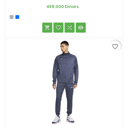
Prix
459,000 Dinars




favorite_border