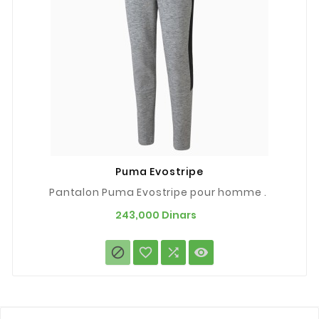
Puma Evostripe
Pantalon Puma Evostripe pour homme .
Prix
243,000 Dinars



