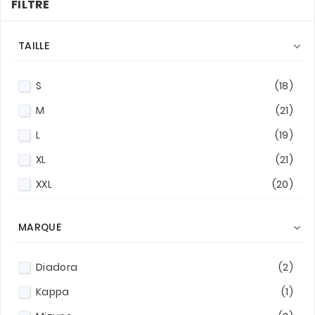
FILTRE
TAILLE

S
(18)
M
(21)
L
(19)
XL
(21)
XXL
(20)
XXXL
(1)
MARQUE

Diadora
(2)
Kappa
(1)