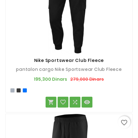
Nike Sportswear Club Fleece
pantalon cargo Nike Sportswear Club Fleece
Prix
Prix
279,000 Dinars
195,300 Dinars
de
base




favorite_border