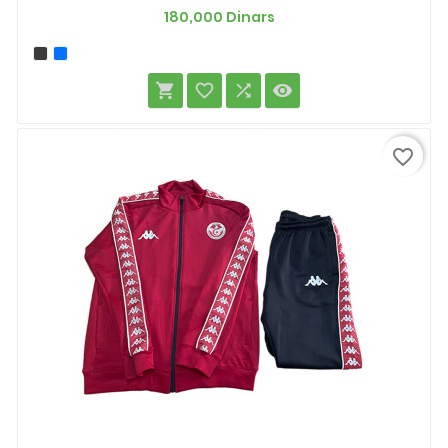
Prix
180,000 Dinars




favorite_border