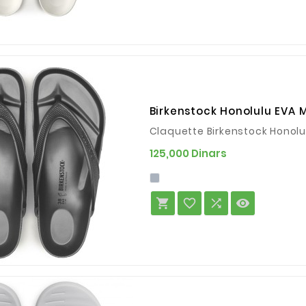
Birkenstock Honolulu EVA M
Claquette Birkenstock Honolu
Prix
125,000 Dinars



