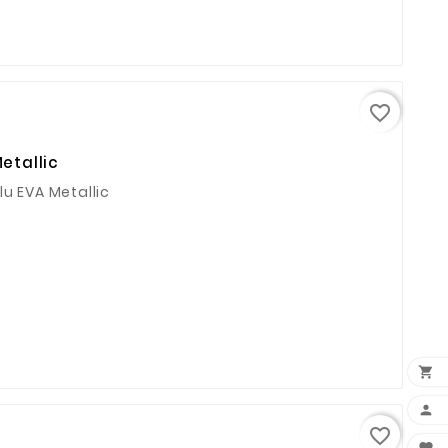
favorite_border
etallic
lu EVA Metallic


favorite_border