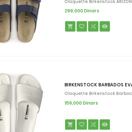
Claquette Birkenstock ARIZO
Prix
299,000 Dinars




BIRKENSTOCK BARBADOS EV
Claquette Birkenstock Barba
Prix
159,000 Dinars



