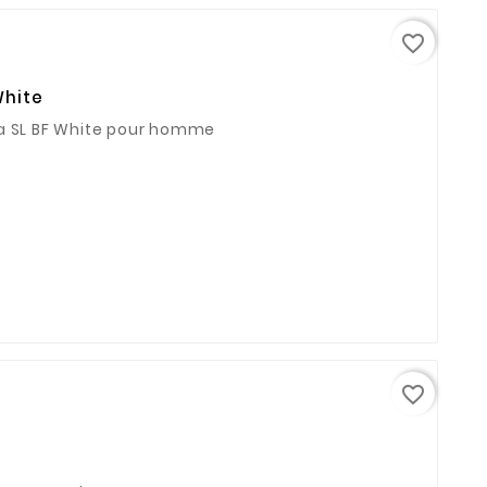
favorite_border
White
na SL BF White pour homme
favorite_border