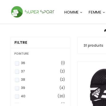
HOMME
FEMME
FILTRE
31 produits
POINTURE
36
(1)
37
(2)
38
(2)
39
(4)
40
(20)
40.5
(1)