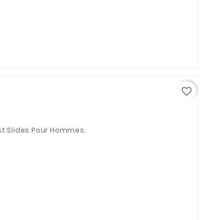
de
base
favorite_border
st Slides Pour Hommes.