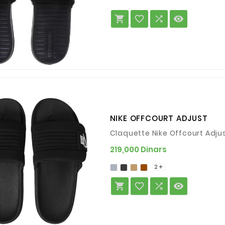




NIKE OFFCOURT ADJUST
Claquette Nike Offcourt Adju
Prix
219,000 Dinars
2




