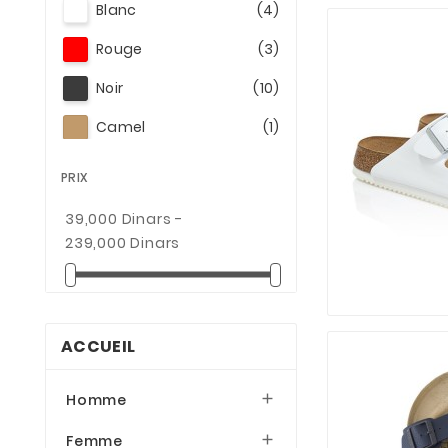
Under Armour
(1)
Blanc
(4)
Rouge
(3)
Noir
(10)
Camel
(1)
Bleu
(1)
PRIX
Vert
(3)
39,000 Dinars -
239,000 Dinars
Marron
(1)
Bleu Ciel
(2)
Noir / Doré
(3)
ACCUEIL
Noir / Vert
(2)
Noir/Bleu
(1)
Homme

Gris/Vert
(1)
Femme
