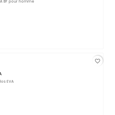
NA BF pour homme
favorite_border
A
dos EVA