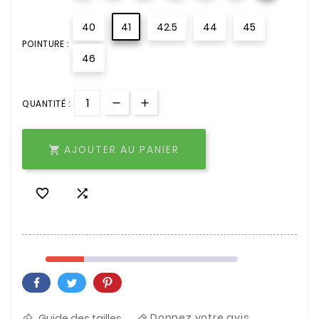
40
41
42.5
44
45
POINTURE :
46
QUANTITÉ :
AJOUTER AU PANIER



Guide des tailles
Donnez votre avis