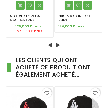






NIKE VICTORI ONE
NIKE VICTORI ONE
NEXT NATURE
SLIDE
129,000 Dinars
169,000 Dinars
219,000 Dinars
LES CLIENTS QUI ONT
ACHETÉ CE PRODUIT ONT
ÉGALEMENT ACHETÉ...
favorite_border
favorite_border