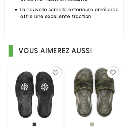
La nouvelle semelle extérieure améliorée
offre une excellente traction
VOUS AIMEREZ AUSSI
favorite_border
favorite_border