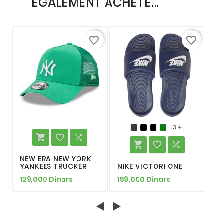
ÉGALEMENT ACHETÉ...
favorite_border
favorite_border
3







NEW ERA NEW YORK
YANKEES TRUCKER
NIKE VICTORI ONE
129,000 Dinars
159,000 Dinars