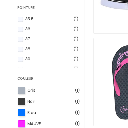
POINTURE
35.5
(1)
36
(1)
37
(1)
38
(1)
39
(1)
40
(1)
COULEUR
41
(1)
Gris
(1)
Noir
(1)
Bleu
(1)
MAUVE
(1)