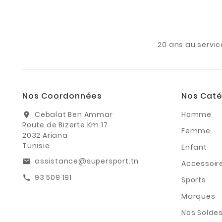
20 ans au servic
Nos Coordonnées
Nos Caté
Cebalat Ben Ammar
Homme
location_on
Route de Bizerte Km 17
Femme
2032 Ariana
Tunisie
Enfant
assistance@supersport.tn
email
Accessoir
93 509 191
call
Sports
Marques
Nos Solde