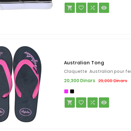




Australian Tong
Claquette Australian pour 
P
P
20,300 Dinars
29,000 Dinars
d
b



