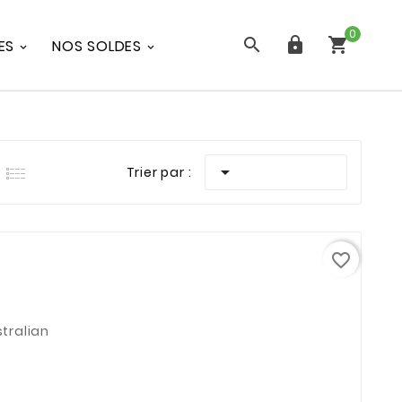
0



ES
NOS SOLDES

Trier par :
favorite_border
tralian