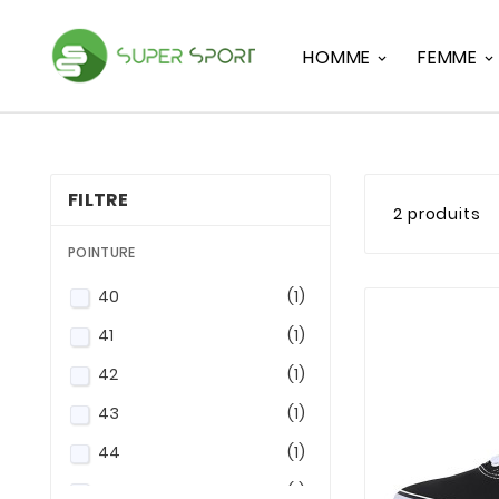
HOMME
FEMME
FILTRE
2 produits
POINTURE
40
(1)
41
(1)
42
(1)
43
(1)
44
(1)
45
(1)