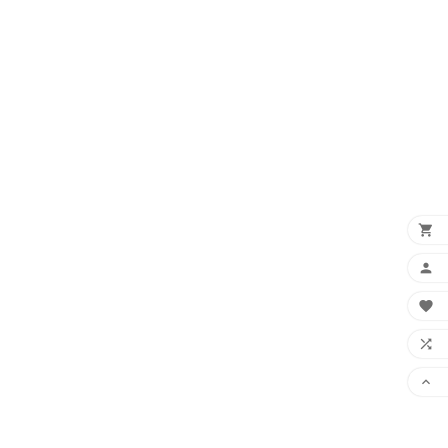




