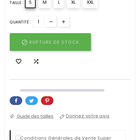
S
M
L
XL
XXL
TAILLE :
QUANTITÉ :

RUPTURE DE STOCK


Guide des tailles
Donnez votre avis