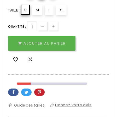
S
M
L
XL
TAILLE :
QUANTITÉ :
AJOUTER AU PANIER



Guide des tailles
Donnez votre avis