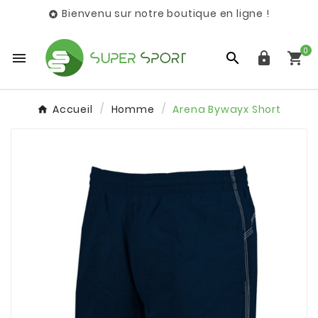
Bienvenu sur notre boutique en ligne !

0




Accueil
Homme
Arena Bywayx Short