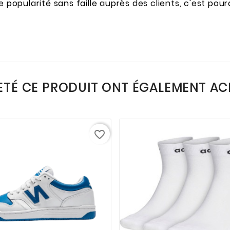
e popularité sans faille auprès des clients, c'est p
ETÉ CE PRODUIT ONT ÉGALEMENT ACH
favorite_border