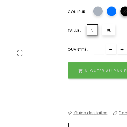
COULEUR :
S
XL
TAILLE :
QUANTITÉ :

AJOUTER AU PANIE

Guide des tailles
Don