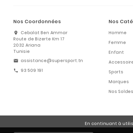
Nos Coordonnées
Nos Caté
Cebalat Ben Ammar
Homme
location_on
Route de Bizerte Km 17
Femme
2032 Ariana
Tunisie
Enfant
assistance@supersport.tn
email
Accessoir
93 509 191
call
Sports
Marques
Nos Solde
En continuant à util