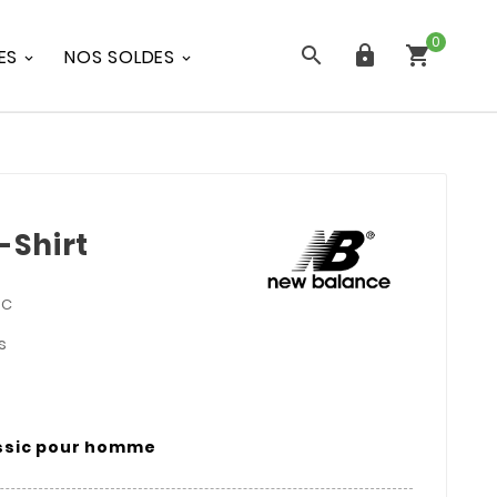
0



ES
NOS SOLDES
-Shirt
TC
s
assic pour homme