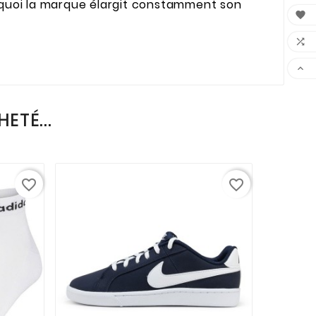
ourquoi la marque élargit constamment son



ETÉ...
favorite_border
favorite_border