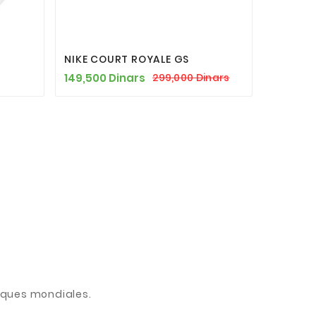





NIKE COURT ROYALE GS
149,500 Dinars
299,000 Dinars
arques mondiales.