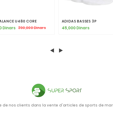








ALANCE U480 CORE
ADIDAS BASSES 3P
0 Dinars
45,000 Dinars
390,000 Dinars
e de nos clients dans la vente d'articles de sports de m