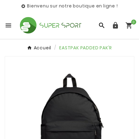
Bienvenu sur notre boutique en ligne !

0




Accueil
EASTPAK PADDED PAK'R