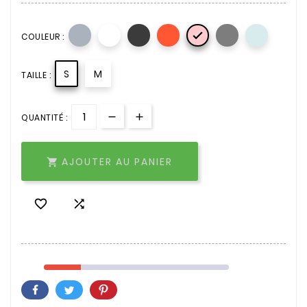

COULEUR :
S
M
TAILLE :
QUANTITÉ :
AJOUTER AU PANIER


