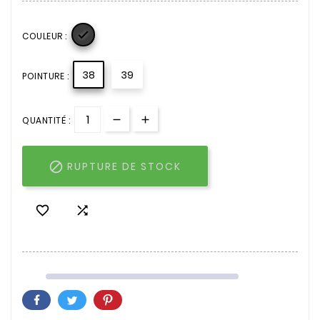

COULEUR :
38
39
POINTURE :
QUANTITÉ :

RUPTURE DE STOCK

