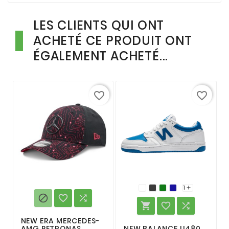
LES CLIENTS QUI ONT
ACHETÉ CE PRODUIT ONT
ÉGALEMENT ACHETÉ...
favorite_border
favorite_border
1







NEW ERA MERCEDES-
AMG PETRONAS
NEW BALANCE U480