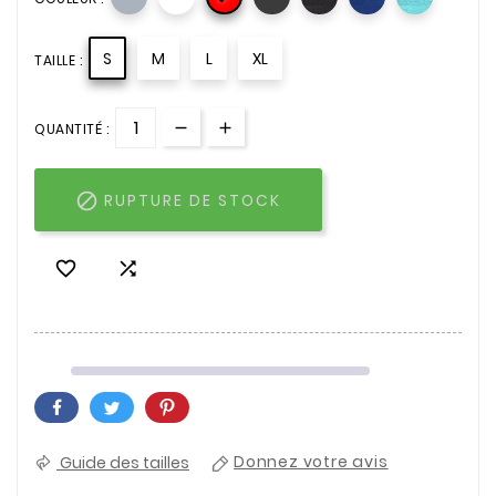
S
M
L
XL
TAILLE :
QUANTITÉ :

RUPTURE DE STOCK


Guide des tailles
Donnez votre avis