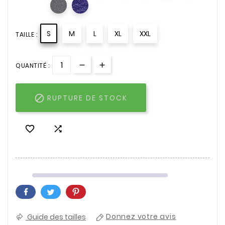
S
M
L
XL
XXL
TAILLE :
QUANTITÉ :

RUPTURE DE STOCK


Guide des tailles
Donnez votre avis