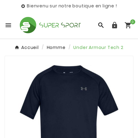
Bienvenu sur notre boutique en ligne !

0




Accueil
Homme
Under Armour Tech 2