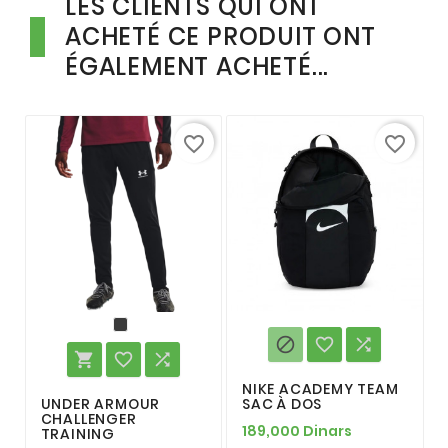
LES CLIENTS QUI ONT
ACHETÉ CE PRODUIT ONT
ÉGALEMENT ACHETÉ...
favorite_border
favorite_border






NIKE ACADEMY TEAM
UNDER ARMOUR
SAC À DOS
CHALLENGER
189,000 Dinars
TRAINING