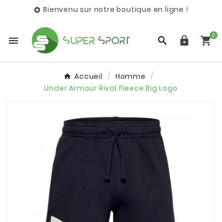
Bienvenu sur notre boutique en ligne !

0




Accueil
Homme
Under Armour Rival Fleece Big Logo