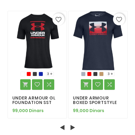
favorite_border
favorite_border
3
3








UNDER ARMOUR GL
UNDER ARMOUR
FOUNDATION SST
BOXED SPORTSTYLE
99,000 Dinars
99,000 Dinars