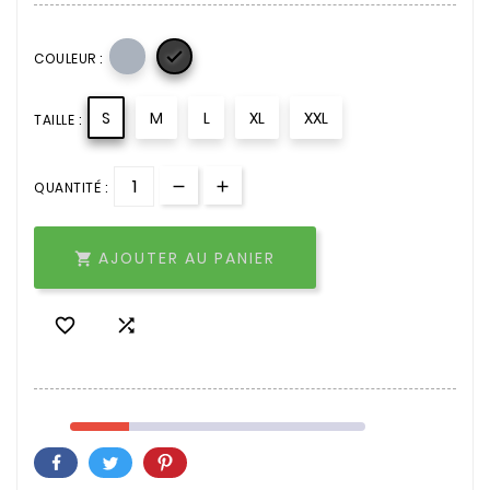

COULEUR :
S
M
L
XL
XXL
TAILLE :
QUANTITÉ :
AJOUTER AU PANIER


