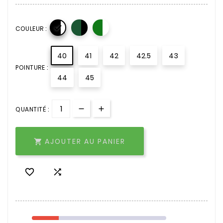

COULEUR :
40
41
42
42.5
43
POINTURE :
44
45
QUANTITÉ :
AJOUTER AU PANIER


