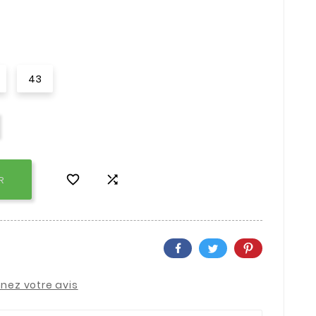
43


R
nez votre avis