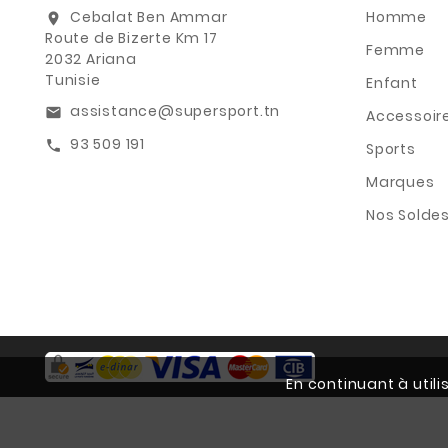
Cebalat Ben Ammar
Homme
location_on
Route de Bizerte Km 17
Femme
2032 Ariana
Tunisie
Enfant
assistance@supersport.tn
email
Accessoir
93 509 191
call
Sports
Marques
Nos Solde
En continuant à util