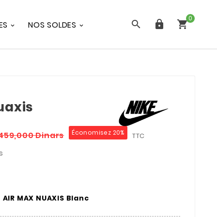
0



ES
NOS SOLDES
uaxis
Économisez 20%
459,000 Dinars
TTC
s
AIR MAX NUAXIS Blanc