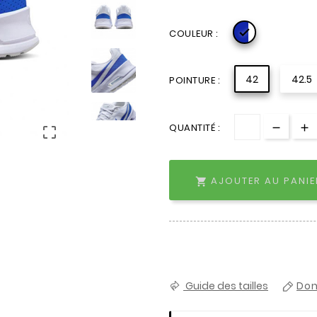

COULEUR :
42
42.5
POINTURE :
QUANTITÉ :

AJOUTER AU PANIE

Guide des tailles
Don