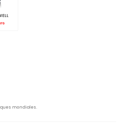

WELL
ars
arques mondiales.