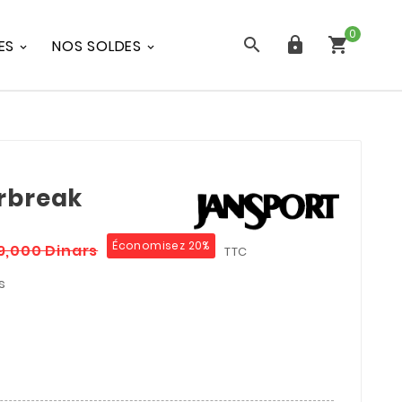
0



ES
NOS SOLDES
rbreak
Économisez 20%
19,000 Dinars
TTC
s