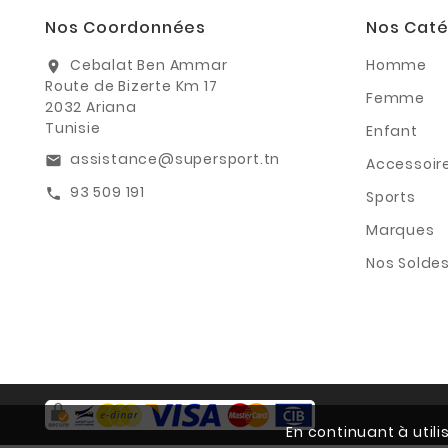
Nos Coordonnées
Nos Caté
Cebalat Ben Ammar
Homme
location_on
Route de Bizerte Km 17
Femme
2032 Ariana
Tunisie
Enfant
assistance@supersport.tn
email
Accessoir
93 509 191
call
Sports
Marques
Nos Solde
En continuant à util