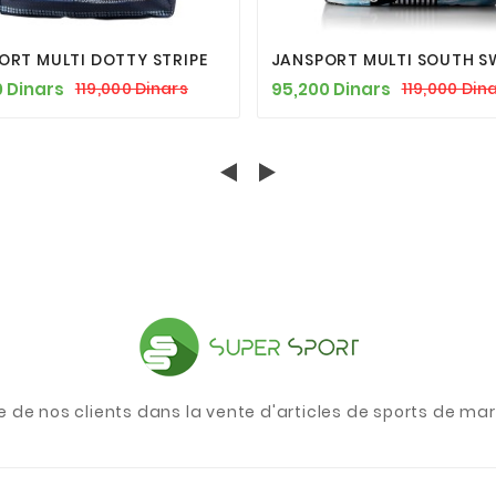







ORT MULTI DOTTY STRIPE
JANSPORT MULTI SOUTH S
 Dinars
95,200 Dinars
119,000 Dinars
119,000 Din
e de nos clients dans la vente d'articles de sports de m