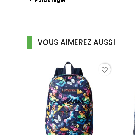
Poids léger
VOUS AIMEREZ AUSSI
favorite_border