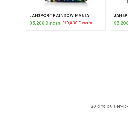




JANSPORT RAINBOW MANIA
JANSP
95,200 Dinars
95,200
119,000 Dinars
20 ans au servic