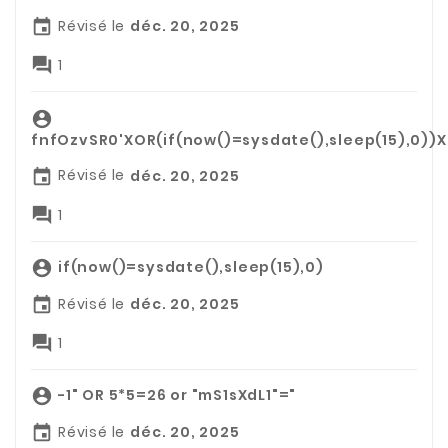
Révisé le
déc. 20, 2025


1

fnfOzvSR0'XOR(if(now()=sysdate(),sleep(15),0))
Révisé le
déc. 20, 2025


1
if(now()=sysdate(),sleep(15),0)

Révisé le
déc. 20, 2025


1
-1" OR 5*5=26 or "mS1sXdL1"="

Révisé le
déc. 20, 2025
