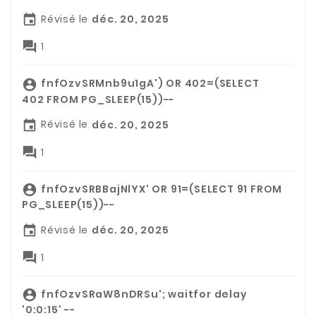
Révisé le
déc. 20, 2025


1
fnfOzvSRMnb9u1gA') OR 402=(SELECT

402 FROM PG_SLEEP(15))--
Révisé le
déc. 20, 2025


1
fnfOzvSRBBajNlYX' OR 91=(SELECT 91 FROM

PG_SLEEP(15))--
Révisé le
déc. 20, 2025


1
fnfOzvSRaW8nDRSu'; waitfor delay

'0:0:15' --