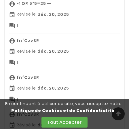
-1 OR 5*5=25 --

Révisé le
déc. 20, 2025


1
fnfOzvSR

Révisé le
déc. 20, 2025


1
fnfOzvSR

Révisé le
déc. 20, 2025


1
En continuant à utiliser ce site, vous acceptez notre
Politique de Cookies et de Confidentialité
.
fnfOzvSR

Tout Accepter
Révisé le
déc. 20, 2025
