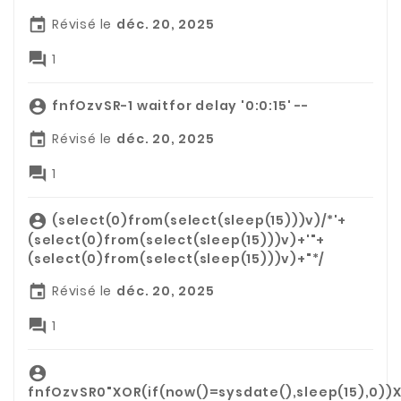
Révisé le
déc. 20, 2025


1
fnfOzvSR-1 waitfor delay '0:0:15' --

Révisé le
déc. 20, 2025


1
(select(0)from(select(sleep(15)))v)/*'+

(select(0)from(select(sleep(15)))v)+'"+
(select(0)from(select(sleep(15)))v)+"*/
Révisé le
déc. 20, 2025


1

fnfOzvSR0"XOR(if(now()=sysdate(),sleep(15),0))