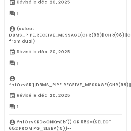
Révisé le
déc. 20, 2025


1
(select

DBMS_PIPE.RECEIVE_MESSAGE(CHR(98)||CHR(98)||C
from dual)
Révisé le
déc. 20, 2025


1

fnfOzvSR'||DBMS_PIPE.RECEIVE_MESSAGE(CHR(98)||C
Révisé le
déc. 20, 2025


1
fnfOzvSRDoONKmEb')) OR 682=(SELECT

682 FROM PG_SLEEP(15))--