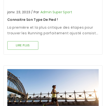
janv. 23, 2023
/
Par
Admin Super Sport
Connaitre Son Type De Pied !
La première et la plus critique des étapes pour
trouver les Running parfaitement ajusté consiste
à déterminer votre type de pied. Le diagramme
ci-dessous est un guide rapide pour déterminer,
LIRE PLUS
en fonction de votre type de pied, si vous avez
besoin d'amorti, de stabilité ou de contrôle du
mouvement. En cas de doute, veuillez contacter
votre podiatre qui pourra effectuer une
évaluation approfondie de la démarche et vous
guider tout au long du processus.