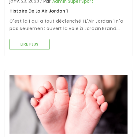
janv. 23, 2023
/
Par
Admin Super Sport
Histoire De La Air Jordan 1
C'est la 1 qui a tout déclenché ! L'Air Jordan 1 n'a
pas seulement ouvert la voie à Jordan Brand.
Cela a également contribué à ouvrir la voie à la
culture sneaker telle que nous la connaissons
LIRE PLUS
aujourd'hui.