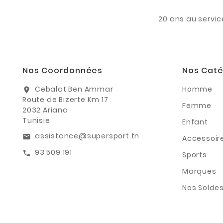
20 ans au servic
Nos Coordonnées
Nos Caté
Cebalat Ben Ammar
Homme
location_on
Route de Bizerte Km 17
Femme
2032 Ariana
Tunisie
Enfant
assistance@supersport.tn
email
Accessoir
93 509 191
call
Sports
Marques
Nos Solde