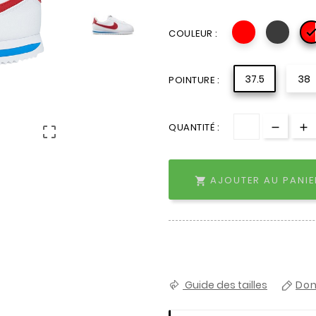
COULEUR :
37.5
38
POINTURE :
QUANTITÉ :

AJOUTER AU PANIE

Guide des tailles
Don