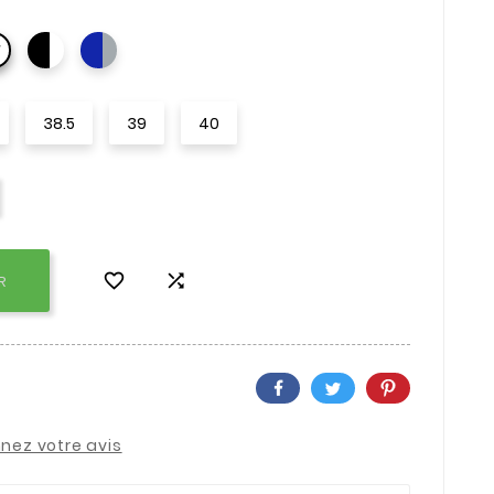

38.5
39
40


R
nez votre avis