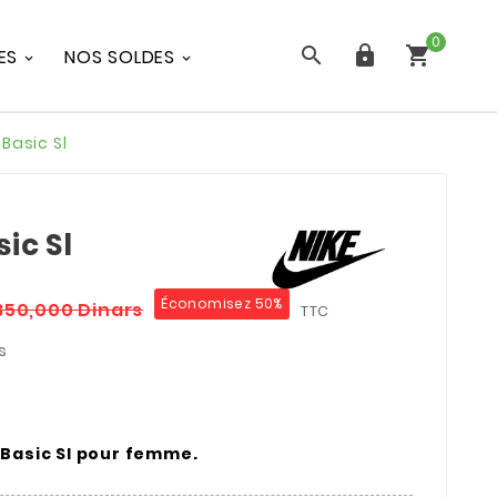
0



ES
NOS SOLDES
 Basic Sl
ic Sl
Économisez 50%
350,000 Dinars
TTC
s
Basic Sl pour femme.