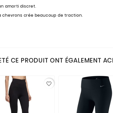
n amorti discret.
à chevrons crée beaucoup de traction.
ETÉ CE PRODUIT ONT ÉGALEMENT ACH
favorite_border