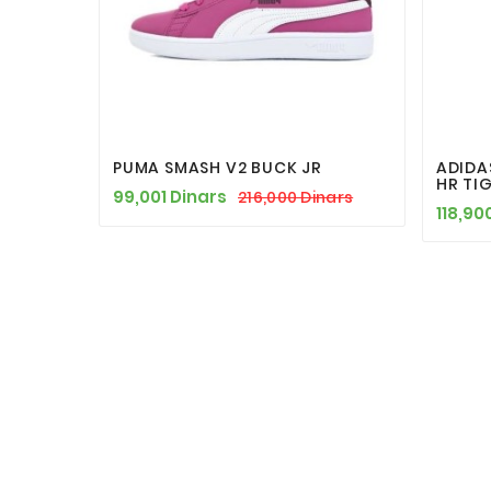




PUMA SMASH V2 BUCK JR
ADIDA
HR TI
99,001 Dinars
216,000 Dinars
118,90