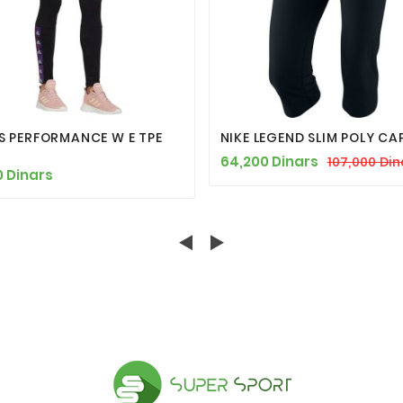







S PERFORMANCE W E TPE
NIKE LEGEND SLIM POLY CA
G
64,200 Dinars
107,000 Din
0 Dinars