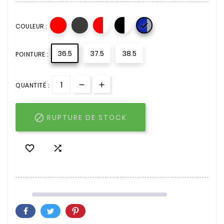

COULEUR :
36.5
37.5
38.5
POINTURE :
QUANTITÉ :

RUPTURE DE STOCK

