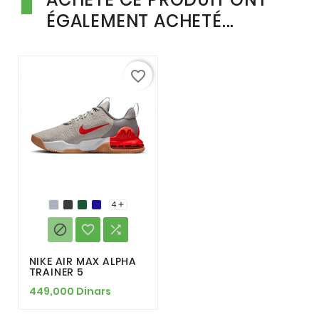
ÉGALEMENT ACHETÉ...
favorite_border
4




NIKE AIR MAX ALPHA
TRAINER 5
449,000 Dinars