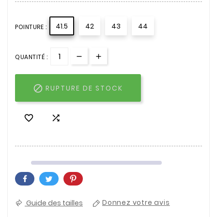
41.5
42
43
44
POINTURE :
QUANTITÉ :

RUPTURE DE STOCK


Guide des tailles
Donnez votre avis