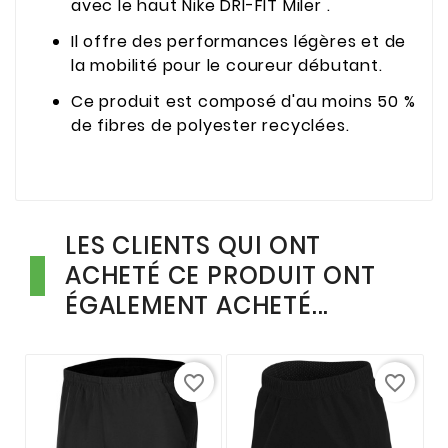
avec le haut Nike DRI-FIT Miler .
Il offre des performances légères et de
la mobilité pour le coureur débutant.
Ce produit est composé d'au moins 50 %
de fibres de polyester recyclées.
LES CLIENTS QUI ONT
ACHETÉ CE PRODUIT ONT
ÉGALEMENT ACHETÉ...
favorite_border
favorite_border