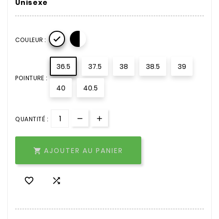
Unisexe

COULEUR :
36.5
37.5
38
38.5
39
POINTURE :
40
40.5
QUANTITÉ :
AJOUTER AU PANIER


