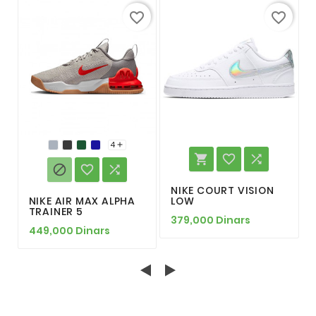
favorite_border
favorite_border
4







NIKE COURT VISION
NIKE AIR MAX ALPHA
LOW
TRAINER 5
379,000 Dinars
449,000 Dinars