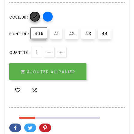

COULEUR :
40.5
41
42
43
44
POINTURE :
QUANTITÉ :
AJOUTER AU PANIER


