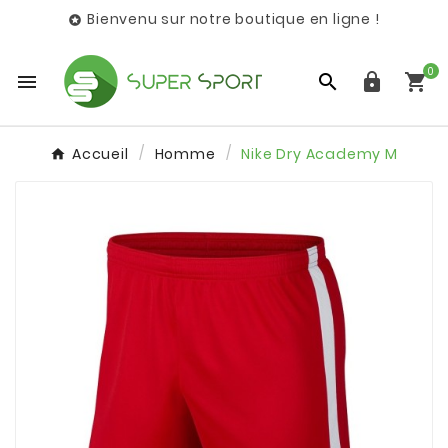
Bienvenu sur notre boutique en ligne !

0




Accueil
Homme
Nike Dry Academy M