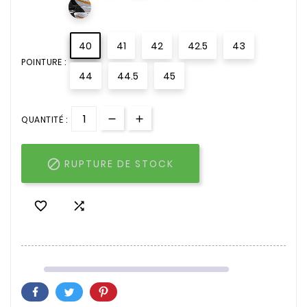
40
41
42
42.5
43
POINTURE :
44
44.5
45
QUANTITÉ :

RUPTURE DE STOCK

