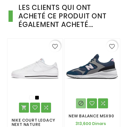
LES CLIENTS QUI ONT
ACHETÉ CE PRODUIT ONT
ÉGALEMENT ACHETÉ...
favorite_border
favorite_border






NEW BALANCE MSX90
NIKE COURT LEGACY
313,600 Dinars
NEXT NATURE