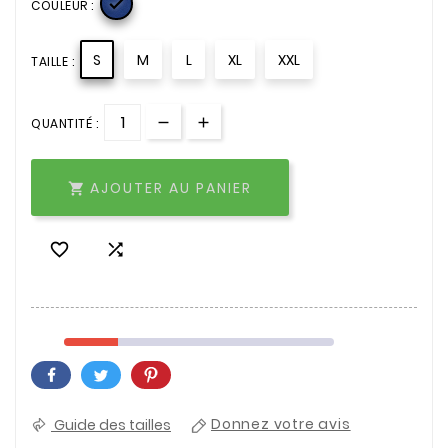

COULEUR :
S
M
L
XL
XXL
TAILLE :
QUANTITÉ :
AJOUTER AU PANIER



Guide des tailles
Donnez votre avis