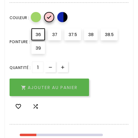

COULEUR :
36
37
37.5
38
38.5
POINTURE :
39
QUANTITÉ :
AJOUTER AU PANIER


