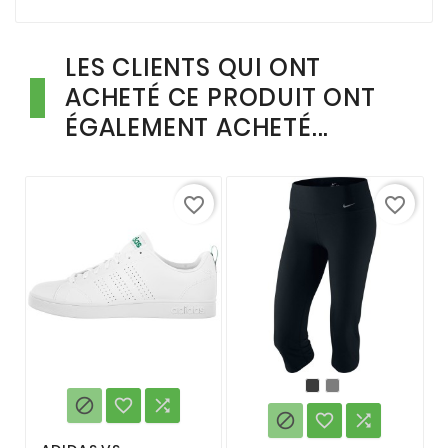
LES CLIENTS QUI ONT
ACHETÉ CE PRODUIT ONT
ÉGALEMENT ACHETÉ...
favorite_border
favorite_border





