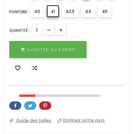
40
41
42.5
44
45
POINTURE :
QUANTITÉ :
AJOUTER AU PANIER



Guide des tailles
Donnez votre avis