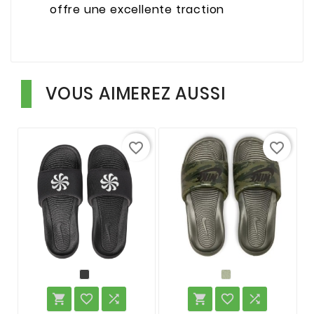
offre une excellente traction
VOUS AIMEREZ AUSSI
favorite_border
favorite_border





