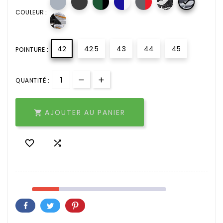

COULEUR :
42
42.5
43
44
45
POINTURE :
QUANTITÉ :
AJOUTER AU PANIER


