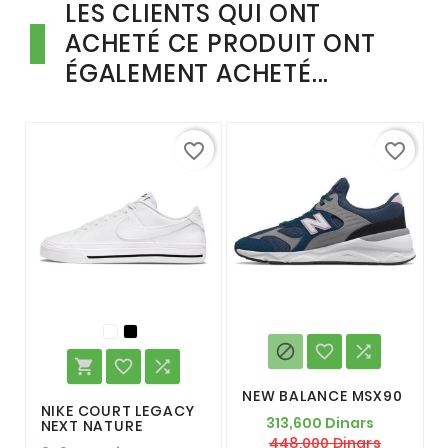
LES CLIENTS QUI ONT
ACHETÉ CE PRODUIT ONT
ÉGALEMENT ACHETÉ...
favorite_border
favorite_border






NEW BALANCE MSX90
NIKE COURT LEGACY
313,600 Dinars
NEXT NATURE
448,000 Dinars